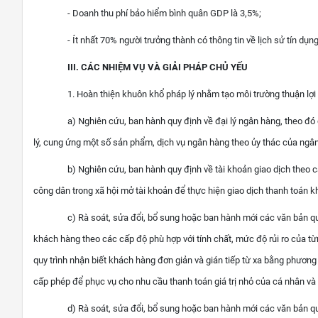
- Doanh thu phí bảo hiểm bình quân GDP là 3,5%;
-
Ít nhất 70% người trưởng thành có thông tin về lịch sử tín dụ
III. CÁC NHIỆM VỤ VÀ GIẢI PHÁP CHỦ YẾU
1. Hoàn thiện khuôn khổ pháp lý nhằm tạo môi trường thuận lợi 
a) Nghiên cứu, ban hành quy định về đại lý ngân hàng, theo đ
lý, cung ứng một số sản phẩm, dịch vụ ngân hàng theo ủy thác của ng
b) Nghiên cứu, ban hành quy định về tài khoản giao dịch theo c
công dân trong xã hội mở tài khoản để thực hiện giao dịch thanh toán k
c) Rà soát, sửa đổi, bổ sung hoặc ban hành mới các văn bản q
khách hàng theo các cấp độ phù hợp với tính chất, mức độ rủi ro của t
quy trình nhận biết khách hàng đơn giản và gián tiếp từ xa bằng phương 
cấp phép để phục vụ cho nhu cầu thanh toán giá trị nhỏ của cá nhân và
d) Rà soát, sửa đổi, bổ sung hoặc ban hành mới các văn bản quy