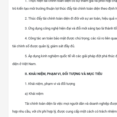
1. Thực hiện tài chính toàn diện có sự tham gia và phối hợp c
trò kiến tạo môi trường thuận lợi thúc đẩy tài chính toàn diện theo địn
2. Thúc đẩy tài chính toàn diện đi đôi với sự an toàn, hiệu quả 
3. Ứng dụng công nghệ hiện đại và đổi mới sáng tạo là thành tố 
4. Công tác an toàn bảo mật được chú trọng; các rủi ro liên qu
tài chính số được quản lý, giám sát đầy đủ.
5. Áp dụng kinh nghiệm quốc tế về các giải pháp đột phá thúc đ
diện ở Việt Nam.
II. KHÁI NIỆM, PHẠM VI, ĐỐI TƯỢNG VÀ MỤC TIÊU
1. Khái niệm, phạm vi và đối tượng
a) Khái niệm
Tài chính toàn diện là việc mọi người dân và doanh nghiệp được
hợp nhu cầu, với chi phí hợp lý, được cung cấp một cách có trách nhiệ