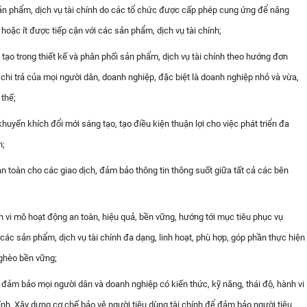
sản phẩm, dịch vụ tài chính do các tổ chức được cấp phép cung ứng để nâng
oặc ít được tiếp cận với các sản phẩm, dịch vụ tài chính;
ạo trong thiết kế và phân phối sản phẩm, dịch vụ tài chính theo hướng đơn
g chi trả của mọi người dân, doanh nghiệp, đặc biệt là doanh nghiệp nhỏ và vừa,
 thế;
huyến khích đổi mới sáng tạo, tạo điều kiện thuận lợi cho việc phát triển đa
h;
 an toàn cho các giao dịch, đảm bảo thông tin thông suốt giữa tất cả các bên
nh vi mô hoạt động an toàn, hiệu quả, bền vững, hướng tới mục tiêu phục vụ
các sản phẩm, dịch vụ tài chính đa dạng, linh hoạt, phù hợp, góp phần thực hiện
ghèo bền vững;
 đảm bảo mọi người dân và doanh nghiệp có kiến thức, kỹ năng, thái độ, hành vi
ính. Xây dựng cơ chế bảo vệ người tiêu dùng tài chính để đảm bảo người tiêu