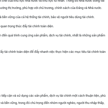
hặt chẽ của khu vực nhà nước và khu vực tư nhân. Trong đó Nhà nước đóng vai
h hướng thị trường, phù hợp với chủ trương, chính sách của Đảng và Nhà nước.
và bền vững của cả hệ thống tài chính, bảo vệ người tiêu dùng tài chính.
quan trọng thúc đẩy tài chính toàn diện.
an đến quá trình cung ứng sản phẩm, dịch vụ tài chính, nhất là những sản phẩm
ẩy tài chính toàn diện để đẩy nhanh việc thực hiện các mục tiêu tài chính toàn
 tiếp cận và sử dụng các sản phẩm, dịch vụ tài chính một cách thuận tiện, phù
m và bền vững, trong đó chú trọng đến nhóm người nghèo, người thu nhập thấp,