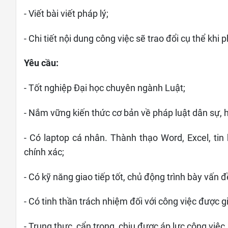
- Viết bài viết pháp lý;
- Chi tiết nội dung công việc sẽ trao đổi cụ thể khi 
Yêu cầu:
- Tốt nghiệp Đại học chuyên ngành Luật;
- Nắm vững kiến thức cơ bản về pháp luật dân sự, hì
- Có laptop cá nhân. Thành thạo Word, Excel, ti
chính xác;
- Có kỹ năng giao tiếp tốt, chủ động trình bày vấn 
- Có tinh thần trách nhiệm đối với công việc được g
- Trung thực, cẩn trọng, chịu được áp lực công việ