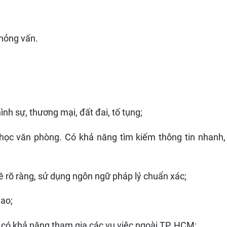
phỏng vấn.
nh sự, thương mại, đất đai, tố tụng;
n học văn phòng. Có khả năng tìm kiếm thông tin nhanh,
đề rõ ràng, sử dụng ngôn ngữ pháp lý chuẩn xác;
iao;
c, có khả năng tham gia các vụ việc ngoài TP. HCM;