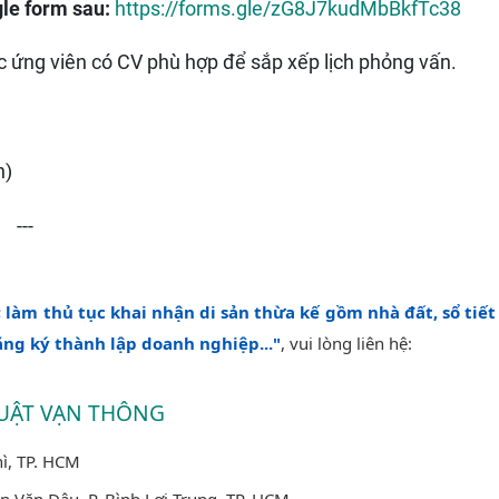
gle form sau:
https://forms.gle/zG8J7kudMbBkfTc38
ác ứng viên có CV phù hợp để sắp xếp lịch phỏng vấn.
h)
---
 làm thủ tục khai nhận di sản thừa kế gồm nhà đất, sổ tiết
ăng ký thành lập doanh nghiệp..."
, vui lòng liên hệ:
UẬT VẠN THÔNG
ì, TP. HCM
 Văn Đậu, P. Bình Lợi Trung, TP. HCM.