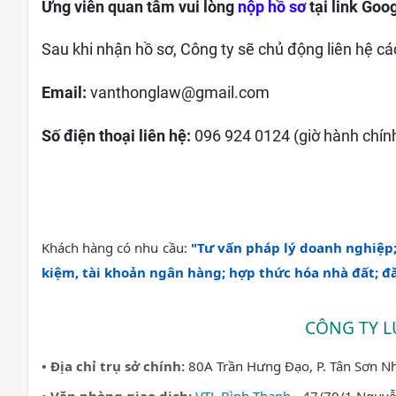
Ứng viên quan tâm vui lòng
nộp hồ sơ
tại link Goo
Sau khi nhận hồ sơ, Công ty sẽ chủ động liên hệ c
Email:
vanthonglaw@gmail.com
Số điện thoại liên hệ:
096 924 0124 (giờ hành chín
Khách hàng có nhu cầu:
"Tư vấn pháp lý doanh nghiệp;
kiệm, tài khoản ngân hàng; hợp thức hóa nhà đất; đ
CÔNG TY L
• Địa chỉ trụ sở chính:
80A Trần Hưng Đạo, P. Tân Sơn Nh
• Văn phòng giao dịch:
VTL Bình Thạnh
- 47/70/1 Nguyễn