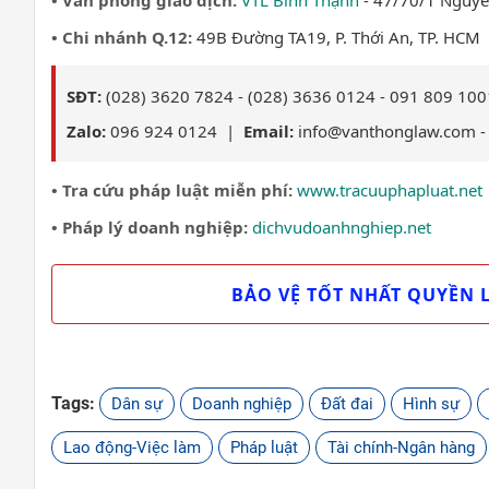
• Chi nhánh Q.12:
49B Đường TA19, P. Thới An, TP. HCM
SĐT:
(028) 3620 7824 - (028) 3636 0124 - 091 809 100
Zalo:
096 924 0124 |
Email:
info@vanthonglaw.com -
• Tra cứu pháp luật miễn phí:
www.tracuuphapluat.net
• Pháp lý doanh nghiệp:
dichvudoanhnghiep.net
BẢO VỆ TỐT NHẤT QUYỀN 
Tags:
Dân sự
Doanh nghiệp
Đất đai
Hình sự
Lao động-Việc làm
Pháp luật
Tài chính-Ngân hàng