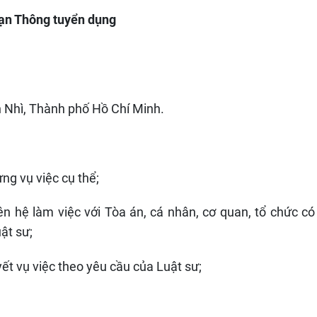
Vạn Thông tuyển dụng
 Nhì, Thành phố Hồ Chí Minh
.
ừng vụ việc cụ thể;
ên hệ làm việc với Tòa án, cá nhân, cơ quan, tổ chức có
ật sư;
uyết vụ việc theo yêu cầu của
L
uật sư;