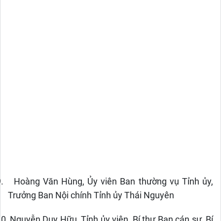
.
Hoàng Văn Hùng, Ủy viên Ban thường vụ Tỉnh ủy,
Trưởng Ban Nội chính Tỉnh ủy Thái Nguyên
10.
Nguyễn Duy Hữu, Tỉnh ủy viên, Bí thư Ban cán sự, Bí