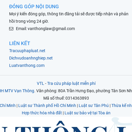
ĐÓNG GÓP NỘI DUNG
Mọi ý kiến đóng góp, thông tin đăng tải sẽ được tiếp nhận và phản
hồi trong vòng 24 giờ.
Email: vanthonglaw@gmail.com
LIÊN KẾT
Tracuuphapluat.net
Dichvudoanhnghiep.net
Luatvanthong.com
VTL
-
Tra cứu pháp luật miễn phí
NHH MTV Vạn Thông
. Văn phòng: 80A Trần Hưng Đạo, phường Tân Sơn Nhì
Mã số thuế: 0314363893
Chí Minh
|
Luật sư Thành phố Hồ Chí Minh
|
Luật sư Tân Phú
|
Thừa kế nh
Hợp thức hóa nhà đất
|
Luật sư bảo vệ tại Tòa án