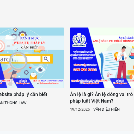
site pháp lý cần biết
Án lệ là gì? Án lệ đóng vai trò
pháp luật Việt Nam?
AN THONG LAW
19/12/2025
VĂN DIỆU HIỀN