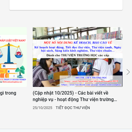
 gì trong
(Cập nhật 10/2025) - Các bài viết về
C
nghiệp vụ - hoạt động Thư viện trường
c
học (Sáng kiến kinh nghiệm, Liên thông
25/10/2025
TIẾT ĐỌC THƯ VIỆN
2
thư viện trường học, Chế độ và mức
lương, Tiết đọc thư viện, Kế hoạch hoạt
động hằng tháng - hằng năm, Thư viện
xanh...)