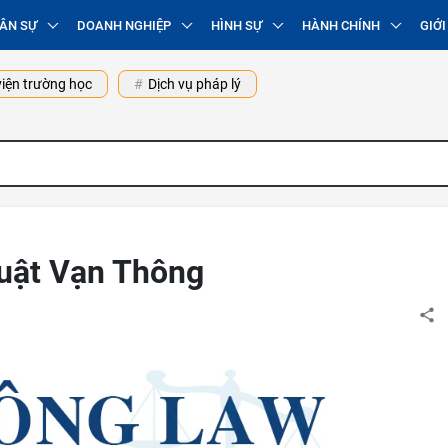
ÂN SỰ
DOANH NGHIỆP
HÌNH SỰ
HÀNH CHÍNH
GIỚI
iện trường học
Dịch vụ pháp lý
Luật Vạn Thông