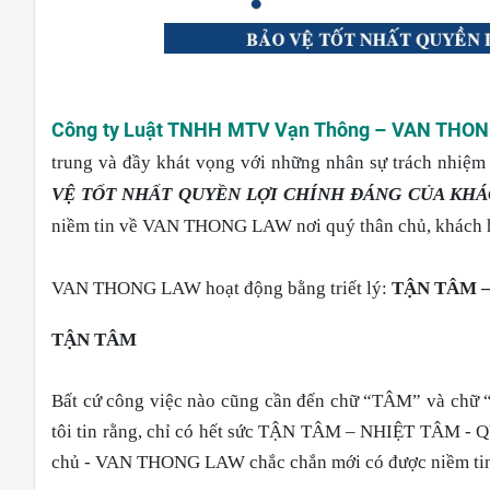
Công ty Luật TNHH MTV Vạn Thông – VAN THO
trung và đầy khát vọng với những nhân sự trách nhiệm 
VỆ TỐT NHẤT QUYỀN LỢI CHÍNH ĐÁNG CỦA KH
niềm tin về VAN THONG LAW nơi quý thân chủ, khách hà
VAN THONG LAW hoạt động bằng triết lý:
TẬN TÂM –
TẬN TÂM
Bất cứ công việc nào cũng cần đến chữ “TÂM” và chữ 
tôi tin rằng, chỉ có hết sức TẬN TÂM – NHIỆT TÂM - Q
chủ - VAN THONG LAW chắc chắn mới có được niềm tin 