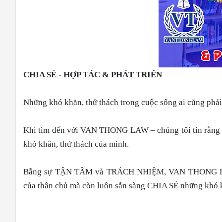
CHIA SẺ - HỢP TÁC & PHÁT TRIỂN
Những khó khăn, thử thách trong cuộc sống ai cũng phải
Khi tìm đến với VAN THONG LAW – chúng tôi tin rằng c
khó khăn, thử thách của mình.
Bằng sự TẬN TÂM và TRÁCH NHIỆM, VAN THONG LAW c
của thân chủ mà còn luôn sẵn sàng CHIA SẺ những khó k