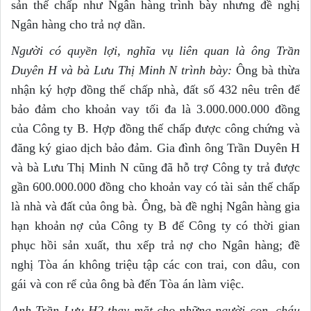
sản thế chấp như Ngân hàng trình bày nhưng đề nghị
Ngân hàng cho trả nợ dần.
Người c
ó
quyền lợi, nghĩa vụ liên quan là ông Trần
Duyên H và bà Lưu Thị Minh N trình bày:
Ông bà thừa
nhận ký hợp đồng thế chấp nhà, đất số 432 nêu trên để
bảo đảm cho khoản vay tối đa là 3.000.000.000 đồng
của Công ty B. Hợp đồng thế chấp được công chứng và
đăng ký giao dịch bảo đảm. Gia đình ông Trần Duyên H
và bà Lưu Thị Minh N cũng đã hỗ trợ Công ty trả được
gần 600.000.000 đồng cho khoản vay có tài sản thế chấp
là nhà và đất của ông bà. Ông, bà đề nghị Ngân hàng gia
hạn khoản nợ của Công ty B để Công ty có thời gian
phục hồi sản xuất, thu xếp trả nợ cho Ngân hàng; đề
nghị Tòa án không triệu tập các con trai, con dâu, con
gái và con rể của ông bà đến Tòa án làm việc.
Anh Trần Lưu H2 thay mặt cho những người con, cháu