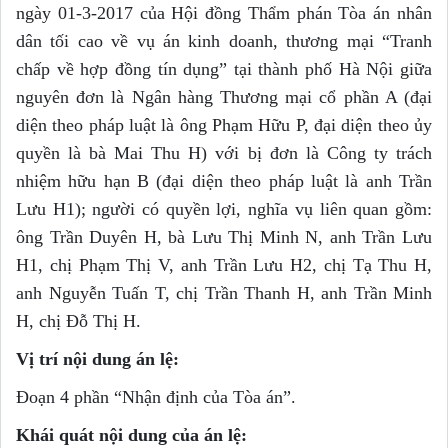
ngày 01-3-2017 của Hội đồng Thẩm phán Tòa án nhân
dân tối cao về vụ án kinh doanh, thương mại “Tranh
chấp về hợp đồng tín dụng” tại thành phố Hà Nội giữa
nguyên đơn là Ngân hàng Thương mại cổ phần A (đại
diện theo pháp luật là ông Phạm Hữu P, đại diện theo ủy
quyền là bà Mai Thu H) với bị đơn là Công ty trách
nhiệm hữu hạn B (đại diện theo pháp luật là anh Trần
Lưu H1); người có quyền lợi, nghĩa vụ liên quan gồm:
ông Trần Duyên H, bà Lưu Thị Minh N, anh Trần Lưu
H1, chị Phạm Thị V, anh Trần Lưu H2, chị Tạ Thu H,
anh Nguyễn Tuấn T, chị Trần Thanh H, anh Trần Minh
H, chị Đỗ Thị H.
Vị trí n
ộ
i dung án l
ệ
:
Đoạn 4 phần “Nhận định của Tòa án”.
Khái quát nội dung của án lệ: