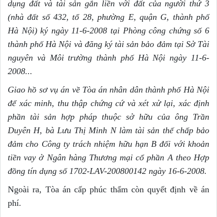
dụng đất và tài sản g
ắ
n li
ề
n với đất của người thứ 3
(nhà đ
ấ
t s
ố
432, t
ổ
28, phường E, quận G, thành phố
Hà Nội) ký ngày 11-6-2008 tại Phòng công chứng s
ố
6
thành phố Hà Nội và đăng ký tài sản bảo đảm tại Sở Tài
nguyên và Môi trường thành phố Hà Nội ngày 11-6-
2008...
Giao hồ sơ vụ án về Tòa án nhân dân thành phố Hà Nội
để xác minh, thu thập chứng cứ và xét xử lại, xác định
ph
ầ
n tài sản h
ợ
p pháp thuộc sở hữu của ông Tr
ầ
n
Duyên H, bà Lưu Thị Minh N làm tài sản th
ế
ch
ấ
p bảo
đảm cho Công ty trách nhiệm hữu hạn B đối với khoản
ti
ề
n vay ở Ngân hàng Thương mại c
ổ
phần A theo Hợp
đồng tín dụng s
ố
1
702-LAV-200800142 ngày 16-6-2008.
Ngoài ra, Tòa án cấp phúc thẩm còn quyết định về án
phí.