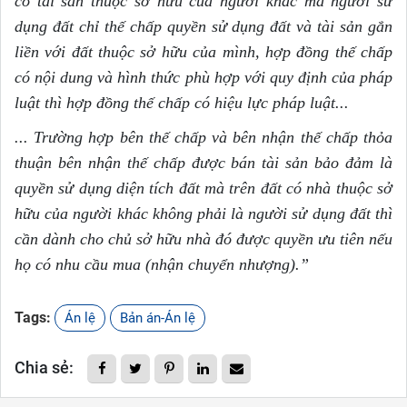
c
ó
tài sản thuộc sở h
ữu
của người khác mà người sử
dụng đất chỉ thế chấp quy
ề
n sử dụng đất và tài sản g
ắ
n
li
ề
n với đất thuộc sở hữu của mình, hợp đ
ồ
ng thế ch
ấ
p
có nội dung và hình thức phù hợp với quy định của pháp
luật thì hợp đồng thế chấp c
ó
hiệu lực pháp luật...
... Trường hợp bên thế chấp và bên nhận thế chấp thỏa
thuận bên nhận th
ế
ch
ấ
p được bán tài sản bảo đảm là
quy
ề
n sử dụng diện tích đất mà trên đất có nhà thuộc sở
hữu của người khác không phải là người sử dụng đ
ấ
t thì
c
ầ
n dành cho chủ sở hữu nhà đó được quy
ề
n ưu tiên nếu
họ có nhu cầu mua (nhận chuy
ể
n nhượng).”
Tags:
Án lệ
Bản án-Án lệ
Chia sẻ: