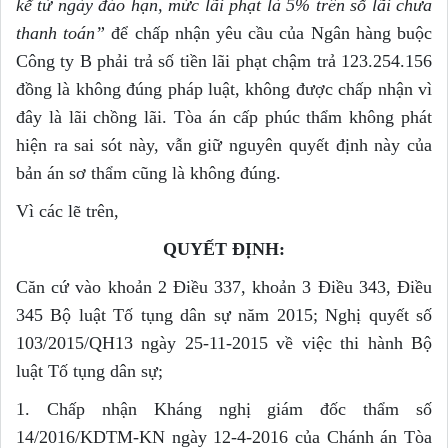
k
ể
từ ngày đáo hạn, mức lãi phạt là 5% trên s
ố
lãi chưa
thanh toán”
để chấp nhận yêu cầu của Ngân hàng buộc
Công ty B phải trả số tiền lãi phạt chậm trả 123.254.156
đồng là không đúng pháp luật, không được chấp nhận vì
đây là lãi chồng lãi. Tòa án cấp phúc thẩm không phát
hiện ra sai sót này, vẫn giữ nguyên quyết định này của
bản án sơ thẩm cũng là không đúng.
Vì các lẽ trên,
QUYẾT ĐỊNH:
Căn cứ vào khoản 2 Điều 337, khoản 3 Điều 343, Điều
345 Bộ luật Tố tụng dân sự năm 2015; Nghị quyết số
103/2015/QH13 ngày 25-11-2015 về việc thi hành Bộ
luật Tố tụng dân sự;
1. Chấp nhận Kháng nghị giám đốc thẩm số
14/2016/KDTM-KN ngày 12-4-2016 của Chánh án Tòa