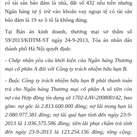
có tài sản bảo đảm là nhà, đất số 432 nêu trên nhưng
Ngân hàng tự ý trừ vào khoản vay ngoại tệ có tài sản
bảo đảm là 19 xe ô tô là không đúng.
Tại Bản án kinh doanh, thương mại sơ thẩm số
59/2013/KDTM-ST ngày 24-9-2013, Tòa án nhân dân
thành phố Hà Nội quyết định:
- Chấp nhận yêu cầu khởi kiện của Ngân hàng Thương
mại cổ phần A đối với Công ty trách nhiệm hữu hạn B.
- Buộc Công ty trách nhiệm hữu hạn B phải thanh toán
trả cho Ngân hàng Thương mại c
ổ
ph
ầ
n A s
ố
tiền còn
nợ của Hợp đồng tín dụng s
ố
1702-LAV-200800142, bao
gồm: nợ gốc l
à
2.813.600.000 đồng; nợ lãi trong hạn là
2.080.977.381 đồng; nợ lãi quá hạn tính đến ngày 23-9-
2013 là 1.036.575.586 đồng; tiền lãi phạt chậm trả tính
đến ngày 23-9-2013 là 123.254.156 đồng; t
ổ
ng cộng: