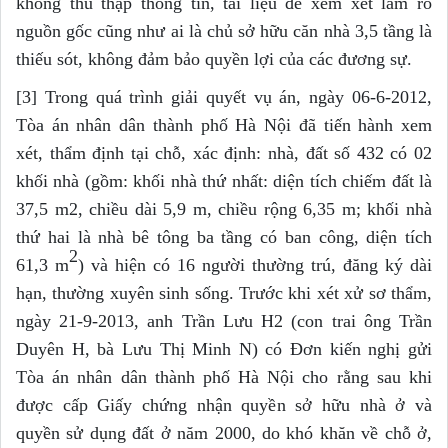
không thu thập thông tin, tài liệu để xem xét làm rõ
nguồn gốc cũng như ai là chủ sở hữu căn nhà 3,5 tầng là
thiếu sót, không đảm bảo quyền lợi của các đương sự.
[3] Trong quá trình giải quyết vụ án, ngày 06-6-2012,
Tòa án nhân dân thành phố Hà Nội đã tiến hành xem
xét, thẩm định tại chỗ, xác định: nhà, đất số 432 có 02
khối nhà (gồm: khối nhà thứ nhất: diện tích chiếm đất là
37,5 m2, chiều dài 5,9 m, chiều rộng 6,35 m; khối nhà
thứ hai là nhà bê tông ba tầng có ban công, diện tích
2
61,3 m
) và hiện có 16 người thường trú, đăng ký dài
hạn, thường xuyên sinh sống. Trước khi xét xử sơ thẩm,
ngày 21-9-2013, anh Trần Lưu H2 (con trai ông Trần
Duyên H, bà Lưu Thị Minh N) có Đơn kiến nghị gửi
Tòa án nhân dân thành phố Hà Nội cho rằng sau khi
được cấp Giấy chứng nhận quyền sở hữu nhà ở và
quyền sử dụng đất ở năm 2000, do khó khăn về chỗ ở,