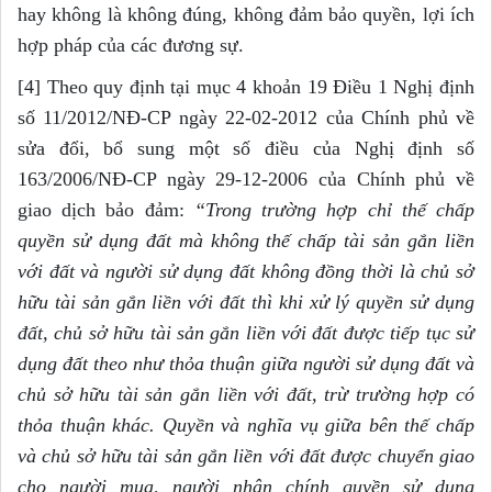
hay không là không đúng, không đảm bảo quyền, lợi ích
hợp pháp của các đương sự.
[4] Theo quy định tại mục 4 khoản 19 Điều 1 Nghị định
số 11/2012/NĐ-CP ngày 22-02-2012 của Chính phủ về
sửa đổi, bổ sung một số điều của Nghị định số
163/2006/NĐ-CP ngày 29-12-2006 của Chính phủ về
giao dịch bảo đảm:
“Trong trường hợp chỉ thế chấp
quy
ề
n sử dụng đất mà không thế chấp tài sản g
ắ
n li
ề
n
với đất và người sử dụng đất không đ
ồ
ng thời là chủ sở
hữu tài sản g
ắ
n li
ề
n với đất thì khi xử lý quy
ề
n sử dụng
đất, chủ sở hữu tài sản g
ắ
n li
ề
n với đất được tiếp tục sử
dụng đất theo như thỏa thuận giữa người sử dụng đất và
chủ sở hữu tài sản gắn liền với đất, trừ trường hợp có
thỏa thuận khác. Quyền và nghĩa vụ giữa bên thế chấp
và chủ sở hữu tài sản gắn liền với đất được chuy
ể
n giao
cho người mua, người nhận chính quyền sử dụng