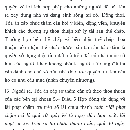
quyền và lợi ích hợp pháp cho những người đã bỏ tiền
ra xây dựng nhà và đang sinh sống tại đó. Đồng thời,
Tòa án cấp phúc thẩm cần hỏi ý kiến, động viên, khuyến
khích các đương sự thỏa thuận xử lý tài sản thế chấp.
Trường hợp bên thế chấp và bên nhận thế chấp thỏa
thuận bên nhận thế chấp được bán tài sản bảo đảm là
quyền sử dụng diện tích đất mà trên đất có nhà thuộc sở
hữu của người khác không phải là người sử dụng đất thì
cần dành cho chủ sở hữu nhà đó được quyền ưu tiên nếu
họ có nhu cầu mua (nhận chuyển nhượng).
[5] Ngoài ra, Tòa án cấp sơ thẩm căn cứ theo thỏa thuận
của các bên tại khoản 5.4 Điều 5 Hợp đồng tín dụng về
lãi phạt chậm trả trên số lãi chưa thanh
toán “lãi phạt
chậm trả là quá 10 ngày kể từ ngày đ
á
o hạn, mức lãi
phạt là 2% trên s
ố
lãi chưa thanh toán; quá 30 ngày