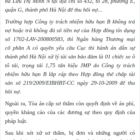
bà Lưu Thị Minh N tại địa chỉ s
ố
432, tổ 28, phường E,
quận G, thành phố Hà Nội đ
ể
thu hồi nợ...
Trường hợp Công ty trách nhiệm hữu hạn B không trả
nợ hoặc trả không đủ s
ố
tiền nợ của Hợp đồng tín dụng
s
ố
1
702-LAV-200800583, thì Ngân hàng Thương mại
c
ổ
phần A c
ó
quy
ề
n yêu cầu Cục thi hành án dân sự
thành phố Hà Nội x
ử
lý tài sản bảo đảm là 01 chiếc xe ô
t
ô
tải, trọng tải
1
,75 t
ấ
n hiệu JMP do Công ty trách
nhiệm hữu hạn B lắp ráp theo Hợp đồng thế chấp tài
sản s
ố
219/2009/EIBHBT-CC ngày 29-10-2009 để thu
h
ồ
i nợ.
Ngoài ra, Tòa án cấp sơ thẩm còn quyết định về án phí,
quyền kháng cáo của các đương sự theo quy định của
pháp luật.
Sau khi xét xử sơ thẩm, bị đơn và những người có