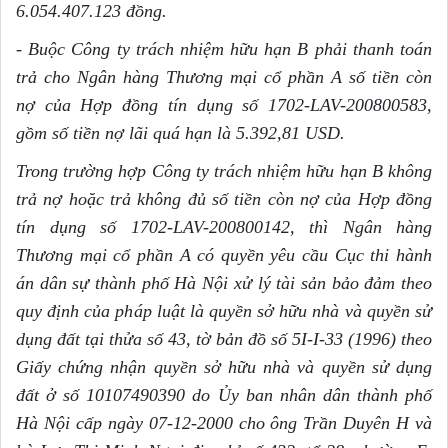
6.054.407.123 đồng.
- Buộc Công ty trách nhiệm hữu hạn B phải thanh toán
trả cho Ngân hàng Thương mại c
ổ
phần A s
ố
tiền còn
nợ của Hợp đ
ồ
ng tín dụng s
ố
1702-LAV-200800583,
gồm số tiền nợ lãi quá hạn là 5.392,81 USD.
Trong trường hợp Công ty trách nhiệm hữu hạn B không
trả nợ hoặc trả không đủ s
ố
ti
ề
n còn nợ của Hợp đồng
tín dụng s
ố
1702-LAV
-
200800142, thì Ngân hàng
Thương mại c
ổ
phần A có quy
ề
n yêu cầu Cục thi hành
án dân sự thành phố Hà Nội xử lý tài sản bảo đảm theo
quy định của pháp luật là quy
ề
n sở hữu nhà và quy
ề
n sử
dụng đất tại th
ử
a s
ố
43, tờ bản đồ s
ố
5
I
-
I
-33 (1996) theo
Gi
ấ
y chứng nhận quyền sở hữu nhà v
à
quyền sử dụng
đất ở s
ố
10107490390 do Ủy ban nh
â
n dân thành phố
Hà Nội cấp ngày 07-12-2000 cho ông Trần Duyên H và