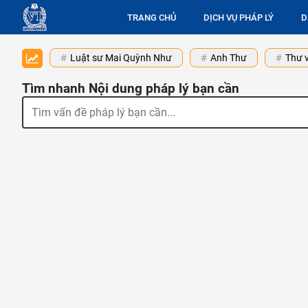
TRANG CHỦ
DỊCH VỤ PHÁP LÝ
D
Luật sư Mai Quỳnh Như
Anh Thư
Thư v
Tìm nhanh Nội dung pháp lý bạn cần