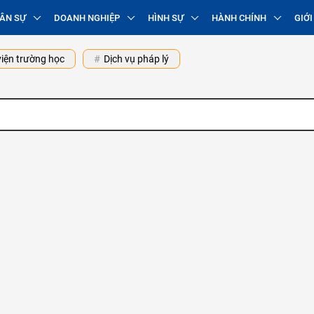
ÂN SỰ
DOANH NGHIỆP
HÌNH SỰ
HÀNH CHÍNH
GIỚI
iện trường học
Dịch vụ pháp lý