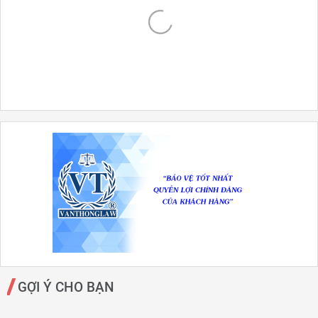
GỢI Ý CHO BẠN