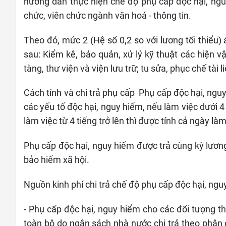
hướng dẫn thực hiện chế độ phụ cấp độc hại, ngu
chức, viên chức ngành văn hoá - thông tin.
Theo đó, mức 2 (Hệ số 0,2 so với lương tối thiểu)
sau: Kiểm kê, bảo quản, xử lý kỹ thuật các hiện vậ
tàng, thư viện và viện lưu trữ; tu sửa, phục chế tài 
Cách tính và chi trả phụ cấp Phụ cấp độc hại, nguy 
các yếu tố độc hại, nguy hiểm, nếu làm việc dưới 4
làm việc từ 4 tiếng trở lên thì được tính cả ngày là
Phụ cấp độc hại, nguy hiểm được trả cùng kỳ lươ
bảo hiểm xã hội.
Nguồn kinh phí chi trả chế độ phụ cấp độc hại, ng
- Phụ cấp độc hại, nguy hiểm cho các đối tượng 
toàn bộ do ngân sách nhà nước chi trả theo phân