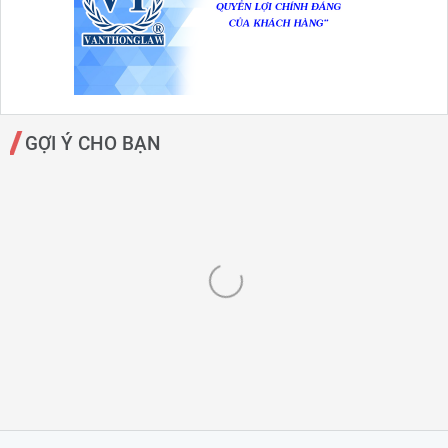
GỢI Ý CHO BẠN