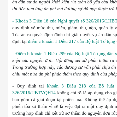
án dân sự do người khởi kiện rút toàn bộ yêu cầu kh
ở
thì tiền tạm
ứ
ng án phí mà đương sự đã nộp được trả l
- Khoản 3 Điều 18 của Nghị quyết số 326/2016/LH
quy định về mức thu, miễn, giảm, thu, nộp, quản lý 
Tòa án ra quyết định đình chỉ giải quyết vụ án dân s
định tại
điểm c khoản 1 Điều 217 của Bộ luật Tố tụng 
- Điểm b khoản 1 Điều 299 của Bộ luật Tố tụng dân 
kiện của nguyên đ
ơ
n. Hội đồng xét xử phúc thẩm ra q
Trong trường hợp này, các đương sự vẫn phải chịu án 
chịu một nửa án ph
í
phúc thẩm theo quy định của pháp
- Quy định tại
khoản 3 Điều 218 của Bộ luật 
326/2016/UBTVQH14
không chỉ rõ là áp dụng cho gia
bao gồm cả giai đoạn tại phiên tòa. Không thể áp d
phiên tòa sơ thẩm vì sẽ là việc đặt ra một quy định
trường hợp đình chỉ xét xử sơ thẩm do nguyên đơn rút 