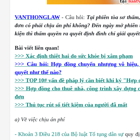
VANTHONGLAW
- Câu hỏi:
Tại phiên tòa sơ thẩm
đơn có phải chịu án phí không? Đến ngày mở phiên 
kiện thì thẩm quyền ra quyết định đình chỉ giải quy
Bài viết liên quan!
>>> Xác định thiệt hại do sức khỏe bị xâm phạm
>>>
Câu hỏi: Hợp đồng chuyển nhượng vô hiệu,
quyết như thế nào?
>>> TOP 10# vấn đề pháp lý cần biết khi ký "Hợp 
>>> Hợp đồng cho thuê nhà, công trình xây dựng c
đơn
>>> Thủ tục rút sổ tiết kiệm của người đã mất
a)
V
ề việc chịu án phí
- Khoản 3 Điều 218 của Bộ luật Tố tụng dân sự
quy đ