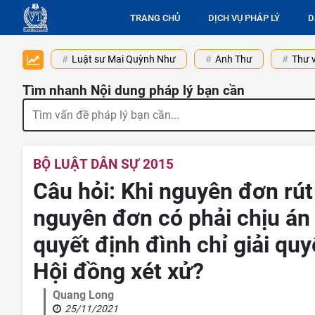
TRANG CHỦ
DỊCH VỤ PHÁP LÝ
D
Luật sư Mai Quỳnh Như
Anh Thư
Thư v
Tìm nhanh Nội dung pháp lý bạn cần
BỘ LUẬT DÂN SỰ 2015
Câu hỏi: Khi nguyên đơn rút
nguyên đơn có phải chịu án
quyết định đình chỉ giải qu
Hội đồng xét xử?
Quang Long
25/11/2021