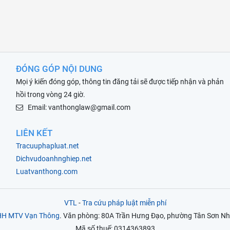
ĐÓNG GÓP NỘI DUNG
Mọi ý kiến đóng góp, thông tin đăng tải sẽ được tiếp nhận và phản
hồi trong vòng 24 giờ.
Email: vanthonglaw@gmail.com
LIÊN KẾT
Tracuuphapluat.net
Dichvudoanhnghiep.net
Luatvanthong.com
VTL
-
Tra cứu pháp luật miễn phí
NHH MTV Vạn Thông
. Văn phòng: 80A Trần Hưng Đạo, phường Tân Sơn Nhì
Mã số thuế: 0314363893