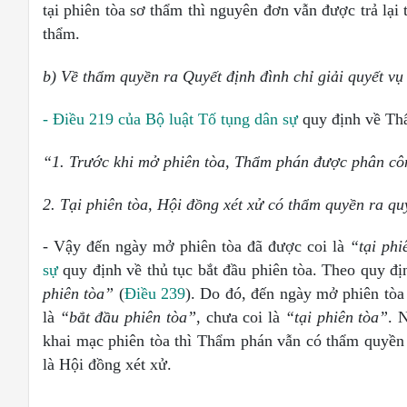
tại phiên tòa sơ thẩm thì nguyên đơn vẫn được trả lại
thẩm.
b)
V
ề thẩm quyền ra Quyết định đình chỉ giải quyết vụ
- Điều 219 của Bộ luật Tố tụng dân sự
quy định về Thẩ
“
1
. Trước khi mở phiên tòa, Thẩm phán được phân công
2. Tại phiên tòa, Hội đồng xét xử có thẩm quyền ra quy
- Vậy đến ngày mở phiên tòa đã được coi là
“tại phi
sự
quy định về thủ tục bắt đầu phiên tòa. Theo quy đị
phiên tòa”
(
Điều 239
). Do đó, đến ngày mở phiên tòa 
là
“bắt đầu phiên tòa”
, chưa coi là
“tại phiên tòa”
. 
khai mạc phiên tòa thì Thẩm phán vẫn có thẩm quyền r
là Hội đồng xét xử.