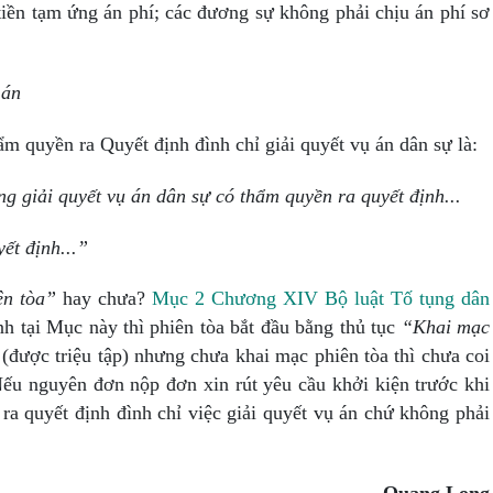
 tiền tạm ứng án phí; các đương sự không phải chịu án phí sơ
 án
m quyền ra Quyết định đình chỉ giải quyết vụ án dân sự là:
 giải quyết vụ án dân sự có thẩm quyền ra quyết định...
ết định...”
ên tòa”
hay chưa?
Mục 2 Chương XIV Bộ luật Tố tụng dân
nh tại Mục này thì phiên tòa bắt đầu bằng thủ tục
“Khai mạc
(được triệu tập) nhưng chưa khai mạc phiên tòa thì chưa coi
N
ế
u nguyên đơn nộp đơn xin rút yêu cầu khởi kiện trước khi
a quyết định đình chỉ việc giải quyết vụ án chứ không phải