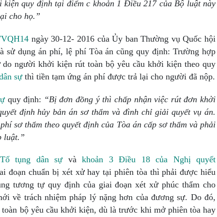
i kiện quy định tại điểm c khoản 1 Điều 217 của Bộ luật này
ại cho họ.”
BTVQH14
ngày 30-12- 2016 của Ủy ban Thường vụ Quốc hội
và sử dụng án phí, lệ phí Tòa án cũng quy định: Trường hợp
ự do người khởi kiện rút toàn bộ yêu cầu khởi kiện theo quy
dân sự
thì tiền tạm ứng án phí được trả lại cho người đã nộp.
sự
quy định:
“Bị đơn đồng
ý
thì chấp nhận việc rút đ
ơ
n khởi
uyết định hủy bản án sơ thẩm và đình chỉ giải quyết vụ án.
phí sơ thẩm theo quyết định của Tòa án cấp sơ thẩm và phải
 luật.”
Tố tụng dân sự
và
khoản 3 Điều 18 của Nghị quyết
i đoạn chuẩn bị xét xử hay tại phiên tòa thì phải được hiểu
ụng tương tự quy định của giai đoạn xét xử phúc thẩm cho
 mới về trách nhiệm pháp lý nặng hơn của đương sự. Do đó,
toàn bộ yêu cầu khởi kiện, dù là trước khi mở phiên tòa hay