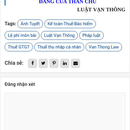
ĐÁNG CỦA THÂN CHỦ
LUẬT VẠN THÔNG
Tags:
Ánh Tuyết
Kế toán-Thuế-Bảo hiểm
Lệ phí môn bài
Luật Vạn Thông
Pháp luật
Thuế GTGT
Thuế thu nhập cá nhân
Van Thong Law
Chia sẻ:
Đăng nhận xét