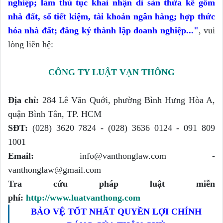
nghiệp; làm thủ tục khai nhận di sản thừa kế gồm
nhà đất, sổ tiết kiệm, tài khoản ngân hàng; hợp thức
hóa nhà đất; đăng ký thành lập doanh nghiệp...
"
, vui
lòng liên hệ:
CÔNG TY LUẬT VẠN THÔNG
Địa chỉ:
284 Lê Văn Quới, phường Bình Hưng Hòa A,
quận Bình Tân, TP. HCM
SĐT:
(028) 3620 7824 - (028) 3636 0124 - 091 809
1001
Email:
info@vanthonglaw.com -
vanthonglaw@gmail.com
Tra cứu pháp luật miễn
phí:
http://www.luatvanthong.com
BẢO VỆ TỐT NHẤT QUYỀN LỢI CHÍNH