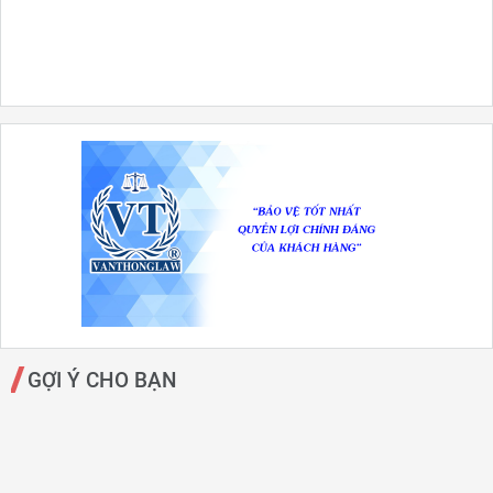
GỢI Ý CHO BẠN