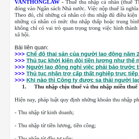
VANTHONGLAW
-
Thuế thu nhập cá nhân (thuế T
đóng vào Ngân sách Nhà nước. Việc nộp thuế là nghĩa 
Theo đó, chỉ những cá nhân có thu nhập đủ điều kiện
những cá nhân có mức thu nhập thấp hoặc trung bìn
không chỉ có vai trò quan trọng trong việc hình thà
xã hội.
Bài liên quan:
>>>
Chế độ thai sản của người lao động năm 
>>>
Thủ tục khởi kiện đòi tiền lương như thế 
>>>
Người lao động nghỉ việc phải báo trước 
>>>
Thủ tục nhận trợ cấp thất nghiệp trực tiếp
>>>
Khi nào thì Công ty được sa thải người l
1.
Thu nhập chịu thuế và thu nhập miễn thuế
Hiện nay, pháp luật quy định những khoản thu nhập 
- Thu nhập từ kinh doanh;
- Thu nhập từ tiền lương, tiền công;
- Thu nhập từ đầu tư vốn;