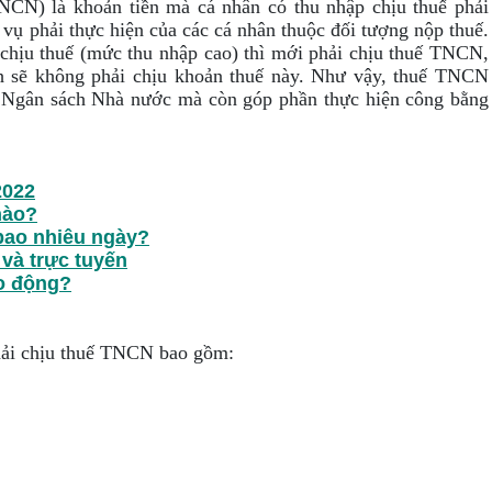
NCN) là khoản tiền mà cá nhân có thu nhập chịu thuế phải
vụ phải thực hiện của các cá nhân thuộc đối tượng nộp thuế.
 chịu thuế (mức thu nhập cao) thì mới phải chịu thuế TNCN,
h sẽ không phải chịu khoản thuế này. Như vậy, thuế TNCN
nh Ngân sách Nhà nước mà còn góp phần thực hiện công bằng
2022
nào?
bao nhiêu ngày?
 và trực tuyến
ao động?
phải chịu thuế TNCN bao gồm: