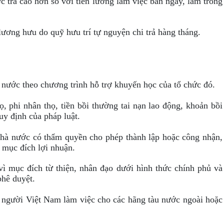
 trả cao hơn so với tiền lương làm việc ban ngày, làm trong
lương hưu do quỹ hưu trí tự nguyện chi trả hàng tháng.
nước theo chương trình hỗ trợ khuyến học của tổ chức đó.
 phi nhân thọ, tiền bồi thường tai nạn lao động, khoản bồi
y định của pháp luật.
nhà nước có thẩm quyền cho phép thành lập hoặc công nhận,
 mục đích lợi nhuận.
ì mục đích từ thiện, nhân đạo dưới hình thức chính phủ và
hê duyệt.
là người Việt Nam làm việc cho các hãng tàu nước ngoài hoặc