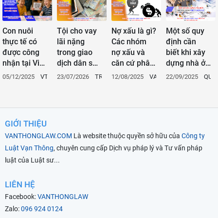
Con nuôi
Tội cho vay
Nợ xấu là gì?
Một số quy
thực tế có
lãi nặng
Các nhóm
định cần
được công
trong giao
nợ xấu và
biết khi xây
nhận tại Việt
dịch dân sự
căn cứ phân
dựng nhà ở
Nam?
theo quy
loại? Những
riêng lẻ
05/12/2025
VTL
23/07/2026
TRÁCH NHIỆM HÌNH SỰ
12/08/2025
VAN THONG LAW
22/09/2025
QUA
định của Bộ
ảnh hưởng
luật hình sự
do nợ xấu
hiện hành
mang lại và
cách xóa nợ
GIỚI THIỆU
xấu
VANTHONGLAW.COM
Là website thuộc quyền sở hữu của
Công ty
Luật Vạn Thông
, chuyên cung cấp Dịch vụ pháp lý và Tư vấn pháp
luật của Luật sư...
LIÊN HỆ
Facebook:
VANTHONGLAW
Zalo:
096 924 0124