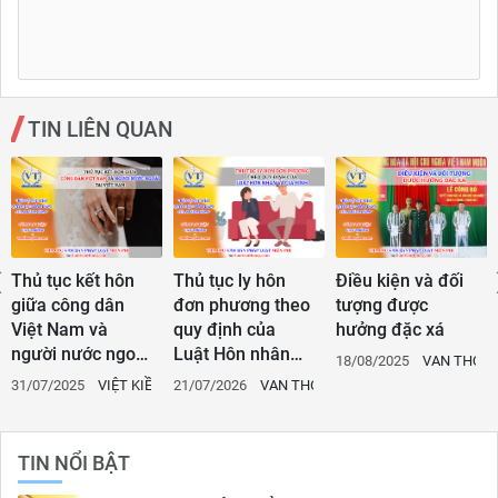
TIN LIÊN QUAN
Thủ tục kết hôn
Thủ tục ly hôn
Điều kiện và đối
giữa công dân
đơn phương theo
tượng được
Việt Nam và
quy định của
hưởng đặc xá
người nước ngoài
Luật Hôn nhân
18/08/2025
VAN THON
tại Việt Nam
gia đình
NG LAW
31/07/2025
VIỆT KIỀU
21/07/2026
VAN THONG LAW
TIN NỔI BẬT