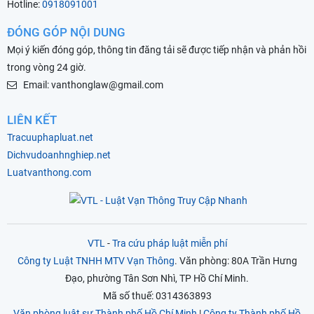
Hotline:
0918091001
ĐÓNG GÓP NỘI DUNG
Mọi ý kiến đóng góp, thông tin đăng tải sẽ được tiếp nhận và phản hồi
trong vòng 24 giờ.
Email: vanthonglaw@gmail.com
LIÊN KẾT
Tracuuphapluat.net
Dichvudoanhnghiep.net
Luatvanthong.com
VTL
-
Tra cứu pháp luật miễn phí
Công ty Luật TNHH MTV Vạn Thông
. Văn phòng: 80A Trần Hưng
Đạo, phường Tân Sơn Nhì, TP Hồ Chí Minh.
Mã số thuế: 0314363893
Văn phòng luật sư Thành phố Hồ Chí Minh
|
Công ty Thành phố Hồ