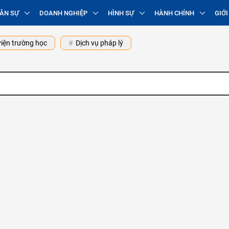
ÂN SỰ
DOANH NGHIỆP
HÌNH SỰ
HÀNH CHÍNH
GIỚI
iện trường học
Dịch vụ pháp lý