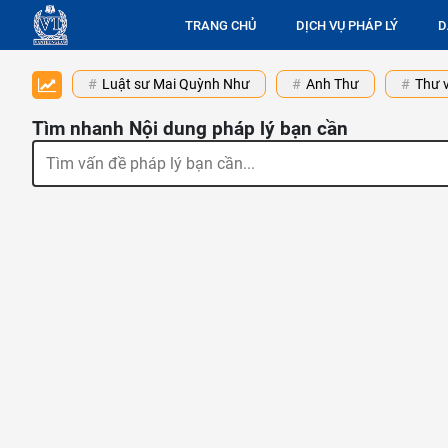
TRANG CHỦ
DỊCH VỤ PHÁP LÝ
D
Luật sư Mai Quỳnh Như
Anh Thư
Thư v
Tìm nhanh Nội dung pháp lý bạn cần