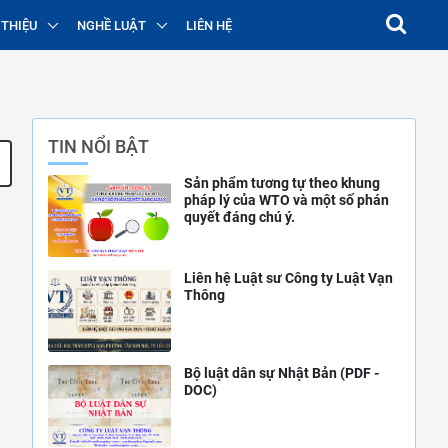
 THIỆU
NGHỀ LUẬT
LIÊN HỆ
TIN NỔI BẬT
Sản phẩm tương tự theo khung
pháp lý của WTO và một số phán
quyết đáng chú ý.
Liên hệ Luật sư Công ty Luật Vạn
Thông
Bộ luật dân sự Nhật Bản (PDF -
DOC)