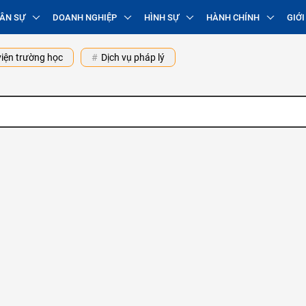
ÂN SỰ
DOANH NGHIỆP
HÌNH SỰ
HÀNH CHÍNH
GIỚI
iện trường học
Dịch vụ pháp lý