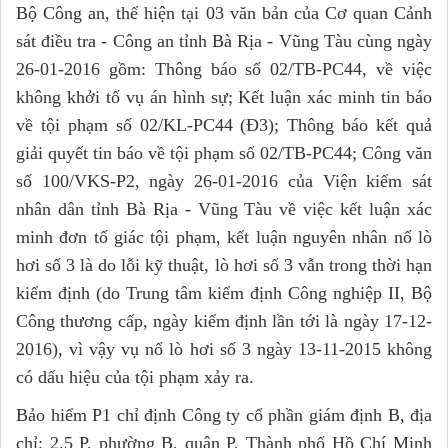
Bộ Công an, thể hiện tại 03 văn bản của Cơ quan Cảnh
sát điều tra - Công an tỉnh Bà Rịa - Vũng Tàu cùng ngày
26-01-2016 gồm: Thông báo số 02/TB-PC44, về việc
không khởi tố vụ án hình sự; Kết luận xác minh tin báo
về tội phạm số 02/KL-PC44 (Đ3); Thông báo kết quả
giải quyết tin báo về tội phạm số 02/TB-PC44; Công văn
số 100/VKS-P2, ngày 26-01-2016 của Viện kiểm sát
nhân dân tỉnh Bà Rịa - Vũng Tàu về việc kết luận xác
minh đơn tố giác tội phạm, kết luận nguyên nhân nổ lò
hơi số 3 là do lỗi kỹ thuật, lò hơi số 3 vẫn trong thời hạn
kiểm định (do Trung tâm kiểm định Công nghiệp II, Bộ
Công thương cấp, ngày kiểm định lần tới là ngày 17-12-
2016), vì vậy vụ nổ lò hơi số 3 ngày 13-11-2015 không
có dấu hiệu của tội phạm xảy ra.
Bảo hiểm P1 chỉ định Công ty cổ phần giám định B, địa
chỉ: 2.5 P, phường B, quận P, Thành phố Hồ Chí Minh