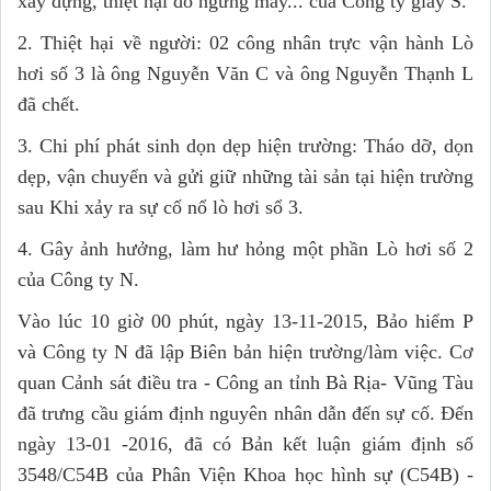
xây dựng, thiệt hại do ngừng máy... của Công ty giấy S.
2. Thiệt hại về người: 02 công nhân trực vận hành Lò
hơi số 3 là ông Nguyễn Văn C và ông Nguyễn Thạnh L
đã chết.
3. Chi phí phát sinh dọn dẹp hiện trường: Tháo dỡ, dọn
dẹp, vận chuyển và gửi giữ những tài sản tại hiện trường
sau Khi xảy ra sự cố nổ lò hơi sổ 3.
4. Gây ảnh hưởng, làm hư hỏng một phần Lò hơi số 2
của Công ty N.
Vào lúc 10 giờ 00 phút, ngày 13-11-2015, Bảo hiểm P
và Công ty N đã lập Biên bản hiện trường/làm việc. Cơ
quan Cảnh sát điều tra - Công an tỉnh Bà Rịa- Vũng Tàu
đã trưng cầu giám định nguyên nhân dẫn đến sự cố. Đến
ngày 13-01 -2016, đã có Bản kết luận giám định số
3548/C54B của Phân Viện Khoa học hình sự (C54B) -