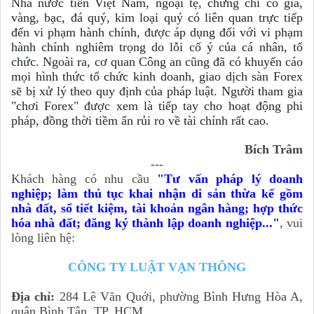
Nhà nước tiền Việt Nam, ngoại tệ, chứng chỉ có giá,
vàng, bạc, đá quý, kim loại quý có liên quan trực tiếp
đến vi phạm hành chính, được áp dụng đối với vi phạm
hành chính nghiêm trọng do lỗi cố ý của cá nhân, tổ
chức.
Ngoài ra, cơ quan Công an cũng đã có khuyến cáo
mọi hình thức tổ chức kinh doanh, giao dịch sàn Forex
sẽ bị xử lý theo quy định của pháp luật. Người tham gia
"chơi Forex" được xem là tiếp tay cho hoạt động phi
pháp, đồng thời tiềm ẩn rủi ro về tài chính rất cao.
Bích Trâm
---
Khách hàng có nhu cầu
"Tư vấn pháp lý doanh
nghiệp; làm thủ tục khai nhận di sản thừa kế gồm
nhà đất, sổ tiết kiệm, tài khoản ngân hàng; hợp thức
hóa nhà đất; đăng ký thành lập doanh nghiệp...
"
, vui
lòng liên hệ:
CÔNG TY LUẬT VẠN THÔNG
Địa chỉ:
284 Lê Văn Quới, phường Bình Hưng Hòa A,
quận Bình Tân, TP. HCM