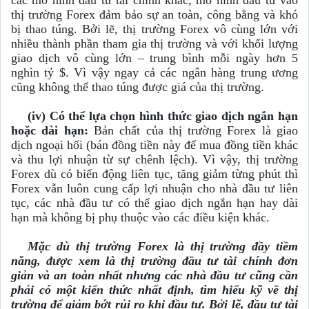
các mô hình đầu tư tài chính khác, mô hình đầu tư vào
thị trường Forex đảm bảo sự an toàn, công bằng và khó
bị thao túng. Bởi lẽ, thị trường Forex vô cùng lớn với
nhiều thành phần tham gia thị trường và với khối lượng
giao dịch vô cùng lớn – trung bình mỗi ngày hơn 5
nghìn tỷ $. Vì vậy ngay cả các ngân hàng trung ương
cũng không thể thao túng được giá của thị trường.
(iv) Có thể lựa chọn hình thức giao dịch ngắn hạn
hoặc dài hạn:
Bản chất của thị trường Forex là giao
dịch ngoại hối (bán đồng tiền này để mua đồng tiền khác
và thu lợi nhuận từ sự chênh lệch). Vì vậy, thị trường
Forex dù có biến động liên tục, tăng giảm từng phút thì
Forex vẫn luôn cung cấp lợi nhuận cho nhà đầu tư liên
tục, các nhà đầu tư có thể giao dịch ngắn hạn hay dài
hạn mà không bị phụ thuộc vào các điều kiện khác.
Mặc dù thị trường Forex là thị trường đầy tiềm
năng, được xem là thị trường đầu tư tài chính đơn
giản và an toàn nhất nhưng các nhà đầu tư cũng cần
phải có một kiến thức nhất định, tìm hiểu kỹ về thị
trường để giảm bớt rủi ro khi đầu tư. Bởi lẽ, đầu tư tài