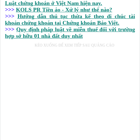
Luật chứng khoán ở Việt Nam hiện nay.
>>>
KOLS PR Tiền ảo - Xử lý như thế nào?
>>>
Hướng dẫn thủ tục thừa kế theo di chúc tài
khoản chứng khoán tại Chứng khoán Bảo Việt.
>>>
Quy định pháp luật về miễn thuế đối với trường
hợp sở hữu 01 nhà đất duy nhất