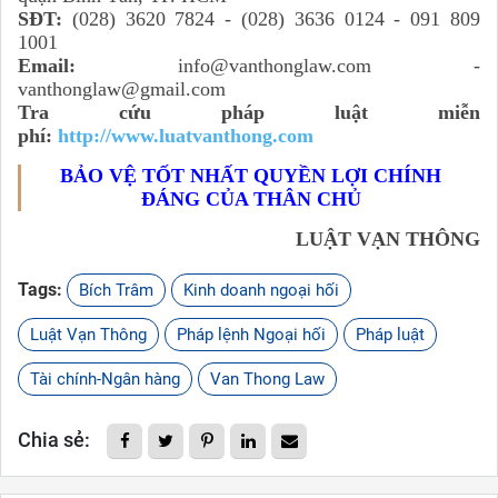
SĐT:
(028) 3620 7824 - (028) 3636 0124 - 091 809
1001
Email:
info@vanthonglaw.com -
vanthonglaw@gmail.com
Tra cứu pháp luật miễn
phí:
http://www.luatvanthong.com
BẢO VỆ TỐT NHẤT QUYỀN LỢI CHÍNH
ĐÁNG CỦA THÂN CHỦ
LUẬT VẠN THÔNG
Tags:
Bích Trâm
Kinh doanh ngoại hối
Luật Vạn Thông
Pháp lệnh Ngoại hối
Pháp luật
Tài chính-Ngân hàng
Van Thong Law
Chia sẻ: