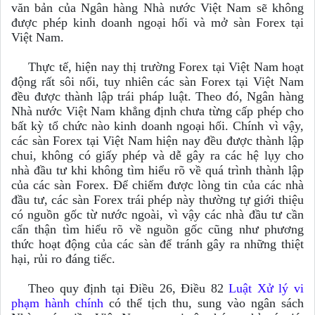
văn bản của Ngân hàng Nhà nước Việt Nam sẽ không
được phép kinh doanh ngoại hối và mở sàn Forex tại
Việt Nam.
Thực tế, hiện nay thị trường Forex tại Việt Nam hoạt
động rất sôi nổi, tuy nhiên các sàn Forex tại Việt Nam
đều được thành lập trái pháp luật. Theo đó, Ngân hàng
Nhà nước Việt Nam khẳng định chưa từng cấp phép cho
bất kỳ tổ chức nào kinh doanh ngoại hối. Chính vì vậy,
các sàn Forex tại Việt Nam hiện nay đều được thành lập
chui, không có giấy phép và dễ gây ra các hệ lụy cho
nhà đầu tư khi không tìm hiểu rõ về quá trình thành lập
của các sàn Forex. Để chiếm được lòng tin của các nhà
đầu tư, các sàn Forex trái phép này thường tự giới thiệu
có nguồn gốc từ nước ngoài, vì vậy các nhà đầu tư cần
cẩn thận tìm hiểu rõ về nguồn gốc cũng như phương
thức hoạt động của các sàn để tránh gây ra những thiệt
hại, rủi ro đáng tiếc.
Theo quy định tại Điều 26, Điều 82
Luật Xử lý vi
phạm hành chính
có thể tịch thu, sung vào ngân sách