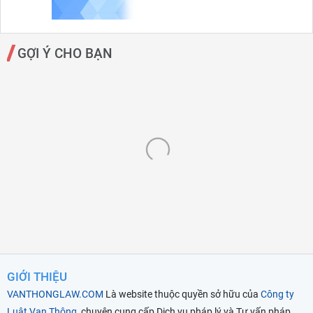
GỢI Ý CHO BẠN
GIỚI THIỆU
VANTHONGLAW.COM
Là website thuộc quyền sở hữu của
Công ty
Luật Vạn Thông
, chuyên cung cấp Dịch vụ pháp lý và Tư vấn pháp