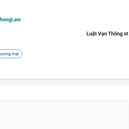
ThongLaw
Luật Vạn Thông st
hương mại