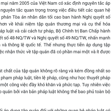
 mại năm 2005 của Việt Nam có xác định nguyên tắc áp
guyên tắc quan trọng trong việc điều tiết các quan hệ
ẩm phán Tòa án nhân dân tối cao ban hành Nghị quyết số
hơn về khái niệm tập quán thương mại và cụ thể hóa
áp luật và cải cách tư pháp, Bộ Chính trị Ban Chấp hành
yết số 48-NQ/TW và Nghị quyết số 49-NQ/TW, nhấn mạnh
n và thông lệ quốc tế. Thế nhưng thực tiễn áp dụng tập
iệc nhận thức về tập quán đã có phần mai một và ít được
vật chất của tập quán không rõ ràng và kém đồng nhất so
i phạm pháp luật, tiền lệ pháp, cũng như học thuyết pháp
à một công việc đầy khó khăn và phức tạp. Tuy nhiên việc
ập quán bởi văn bản pháp luật không thể bao phủ toàn bộ
ối áp dụng tập quán đối với những quan hệ pháp luật có