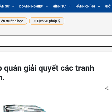
ÂN SỰ
DOANH NGHIỆP
HÌNH SỰ
HÀNH CHÍNH
GIỚI
iện trường học
Dịch vụ pháp lý
p quán giải quyết các tranh
m.