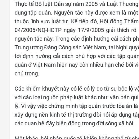
Thực tế Bộ luật Dân sự năm 2005 và Luật Thương
dụng tập quán. Nguyên tắc này được xem là một n
thuộc lĩnh vực luật tư. Kế tiếp đó, Hội đồng Th
04/2005/NQ-HĐTP ngày 17/9/2005 giải thích rõ 
nguyên tắc này. Trong các định hướng cải cách ph
Trung ương Đảng Cộng sản Việt Nam, tại Nghị qu
tới định hướng cải cách phù hợp với các tập quá
quán ở Việt Nam hiện nay còn nhiều hạn chế bởi v
chú trọng.
Các khiếm khuyết này có lẽ có lý do từ sự bộc lộ 
với các loại nguồn pháp luật khác như: văn bản qu
lý. Vì vậy việc chứng minh tập quán trước tòa án l
xây dựng nền kinh tế thị trường đòi hỏi áp dụng t
các quan hệ đầy biến động trong đời sống xã hội.
Mặt khác, hội nhập quốc tế khiến không thể từ ch