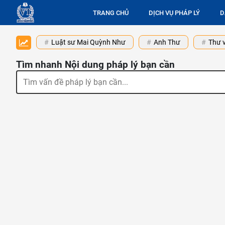
TRANG CHỦ
DỊCH VỤ PHÁP LÝ
D
Luật sư Mai Quỳnh Như
Anh Thư
Thư v
Tìm nhanh Nội dung pháp lý bạn cần