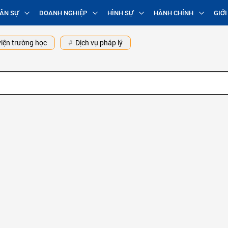
ÂN SỰ
DOANH NGHIỆP
HÌNH SỰ
HÀNH CHÍNH
GIỚI
iện trường học
Dịch vụ pháp lý