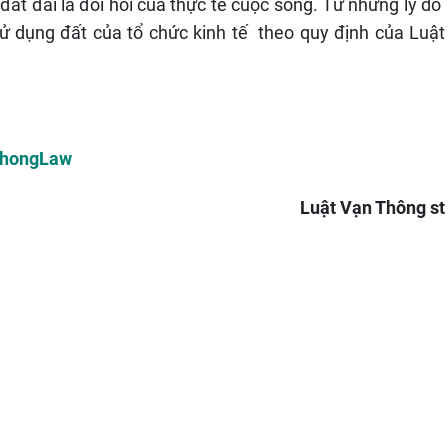
ất đai là đòi hỏi của thực tế cuộc sống. Từ những lý do
sử dụng đất của tổ chức kinh tế theo quy định của Luật
ThongLaw
Luật Vạn Thông st