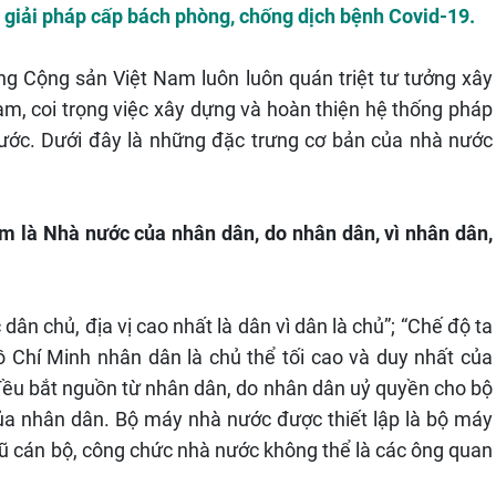
 giải pháp cấp bách phòng, chống dịch bệnh Covid-19.
ảng Cộng sản Việt Nam luôn luôn quán triệt tư tưởng xây
am, coi trọng việc xây dựng và hoàn thiện hệ thống pháp
 nước. Dưới đây là những đặc trưng cơ bản của nhà nước
m là Nhà nước của nhân dân, do nhân dân, vì nhân dân,
n chủ, địa vị cao nhất là dân vì dân là chủ”; “Chế độ ta
Hồ Chí Minh nhân dân là chủ thể tối cao và duy nhất của
đều bắt nguồn từ nhân dân, do nhân dân uỷ quyền cho bộ
ủa nhân dân. Bộ máy nhà nước được thiết lập là bộ máy
gũ cán bộ, công chức nhà nước không thể là các ông quan