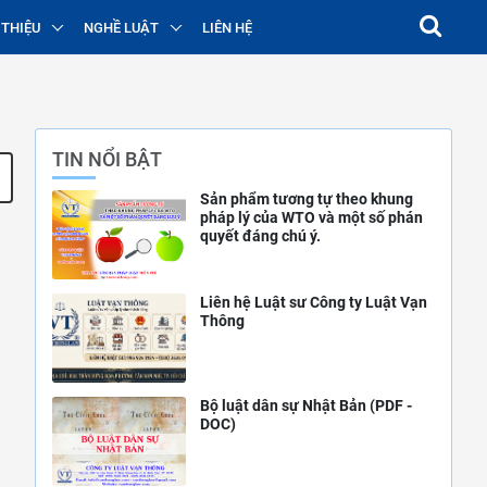
 THIỆU
NGHỀ LUẬT
LIÊN HỆ
TIN NỔI BẬT
Sản phẩm tương tự theo khung
pháp lý của WTO và một số phán
quyết đáng chú ý.
Liên hệ Luật sư Công ty Luật Vạn
Thông
Bộ luật dân sự Nhật Bản (PDF -
DOC)