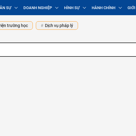
ÂN SỰ
DOANH NGHIỆP
HÌNH SỰ
HÀNH CHÍNH
GIỚI
iện trường học
Dịch vụ pháp lý