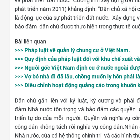
và phát triển đất nước. Cương lĩnh xây dựng đất nư
phát triển năm 2011) khẳng định: “Dân chủ xã hội c
là động lực của sự phát triển đất nước. Xây dựng 
bảo đảm dân chủ được thực hiện trong thực tế cuộc
Bài liên quan
>>> Pháp luật về quản lý chung cư ở Việt Nam.
>>> Quy định của pháp luật đối với khu chế xuất v
>>> Người gốc Việt Nam định cư ở nước ngoài đư
>>> Vợ bỏ nhà đi đã lâu, chồng muốn ly hôn phải l
>>> Điều chỉnh hoạt động quảng cáo trong khuôn k
Dân chủ gắn liền với kỷ luật, kỷ cương và phải
đảm.Nhà nước tôn trọng và bảo đảm các quyền c
triển tự do của mỗi người. Quyền và nghĩa vụ c
công dân không tách rời nghĩa vụ công dân.Nhân
Nhà nước, của cả hệ thống chính trị và các hình th