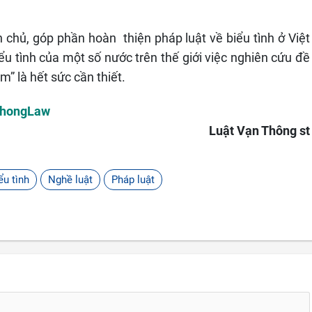
 chủ, góp phần hoàn thiện pháp luật về biểu tình ở Việt
u tình của một số nước trên thế giới việc nghiên cứu đề
am” là hết sức cần thiết.
ThongLaw
Luật Vạn Thông st
ểu tình
Nghề luật
Pháp luật