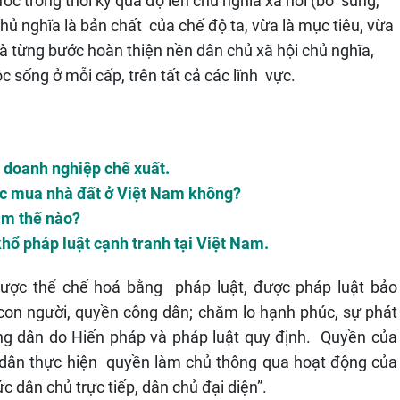
ớc trong thời kỳ quá độ lên chủ nghĩa xã hôi (bổ sung,
hủ nghĩa là bản chất của chế độ ta, vừa là mục tiêu, vừa
và từng bước hoàn thiện nền dân chủ xã hội chủ nghĩa,
 sống ở mỗi cấp, trên tất cả các lĩnh vực.
à doanh nghiệp chế xuất.
ợc mua nhà đất ở Việt Nam không?
àm thế nào?
hổ pháp luật cạnh tranh tại Việt Nam.
 được thể chế hoá bằng pháp luật, được pháp luật bảo
on người, quyền công dân; chăm lo hạnh phúc, sự phát
ông dân do Hiến pháp và pháp luật quy định. Quyền của
 dân thực hiện quyền làm chủ thông qua hoạt động của
ức dân chủ trực tiếp, dân chủ đại diện”.