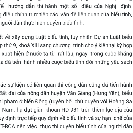
để hướng dẫn thi hành một số điều của Nghị định
điều chỉnh trực tiếp các vấn đề liên quan của biểu tình,
người dân thực hiện quyền biểu tình.
t về xây dựng Luật biểu tình, tuy nhiên Dự án Luật biểu
ọp thứ 9, khoá XIII sang chương trình cho ý kiến tại kỳ họp
đã xuất hiện ở nước ta từ rất lâu, ngay trong cuộc kháng
a đã tiến hành nhiều cuộc biểu tình đòi những yêu sách
các sự kiện có liên quan thì công dân cũng đã tiến hành
h đất đai của nông dân huyện Văn Giang (Hưng Yên), biểu
hi phạm ở biển Đông (tuyên bố chủ quyền với Hoàng Sa
t Nam, hạ đặt giàn khoan HD 981 trên thềm lục địa của
y định trực tiếp quy định về biểu tình và sự hạn chế của
-BCA nên việc thực thi quyền biểu tình của người dân