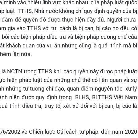
a mình vào nhiều lĩnh vực khác nhau của pháp luật quốc
háp luật TTHS, Nhà nước không chỉ quy định quyền của bị
o đảm để quyền đó được thực hiện đầy đủ. Người chưa
am gia vào TTHS với tư cách là bị can, bị cáo họ đều có
 bởi các biện pháp điều tra và biện pháp cưỡng chế của
hật khách quan của vụ án nhưng cũng là quá trình mà bị
 thêm lần nữa.
cáo là NCTN trong TTHS khi các quyền này được pháp luật
ực hiện pháp luật của những chủ thể có liên quan và sự
h những tư tưởng chỉ đạo, quan điểm nguyên tắc xử lý
hành niên được quy định trong BLHS, BLTTHS Việt Nam
trình điều tra, truy tố, xét xử đối với bị can, bị cáo là
/6/2002 về Chiến lược Cải cách tư pháp đến năm 2020