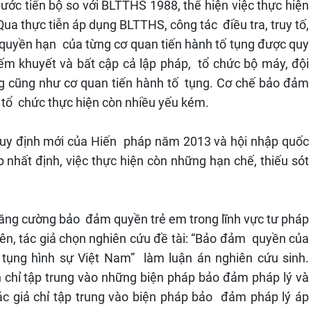
ước tiến bộ so với BLTTHS 1988, thể hiện việc thực hiện
a thực tiễn áp dụng BLTTHS, công tác điều tra, truy tố,
, quyền hạn của từng cơ quan tiến hành tố tụng được quy
iếm khuyết và bất cập cả lập pháp, tổ chức bộ máy, đội
ng cũng như cơ quan tiến hành tố tụng. Cơ chế bảo đảm
g, tổ chức thực hiện còn nhiều yếu kém.
quy định mới của Hiến pháp năm 2013 và hội nhập quốc
 nhất định, việc thực hiện còn những hạn chế, thiếu sót
 tăng cường bảo đảm quyền trẻ em trong lĩnh vực tư pháp
rên, tác giả chọn nghiên cứu đề tài: “Bảo đảm quyền của
ố tụng hình sự Việt Nam” làm luận án nghiên cứu sinh.
 chỉ tập trung vào những biện pháp bảo đảm pháp lý và
ác giả chỉ tập trung vào biện pháp bảo đảm pháp lý áp