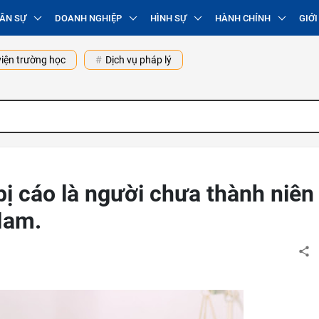
ÂN SỰ
DOANH NGHIỆP
HÌNH SỰ
HÀNH CHÍNH
GIỚI
iện trường học
Dịch vụ pháp lý
ị cáo là người chưa thành niên
Nam.