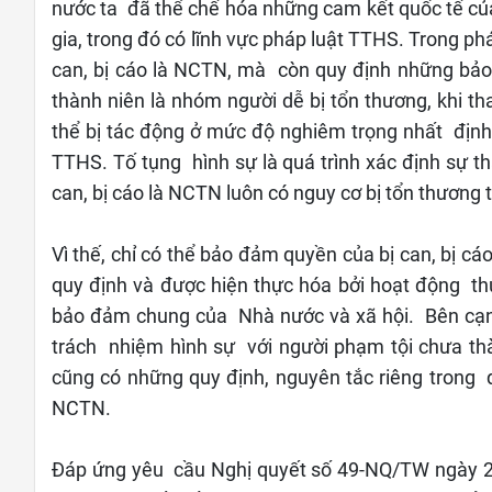
nước ta đã thể chế hóa những cam kết quốc tế củ
gia, trong đó có lĩnh vực pháp luật TTHS. Trong p
can, bị cáo là NCTN, mà còn quy định những bả
thành niên là nhóm người dễ bị tổn thương, khi th
thể bị tác động ở mức độ nghiêm trọng nhất định
TTHS. Tố tụng hình sự là quá trình xác định sự t
can, bị cáo là NCTN luôn có nguy cơ bị tổn thương
Vì thế, chỉ có thể bảo đảm quyền của bị can, bị 
quy định và được hiện thực hóa bởi hoạt động th
bảo đảm chung của Nhà nước và xã hội. Bên cạn
trách nhiệm hình sự với người phạm tội chưa t
cũng có những quy định, nguyên tắc riêng trong quá 
NCTN.
Đáp ứng yêu cầu Nghị quyết số 49-NQ/TW ngày 2