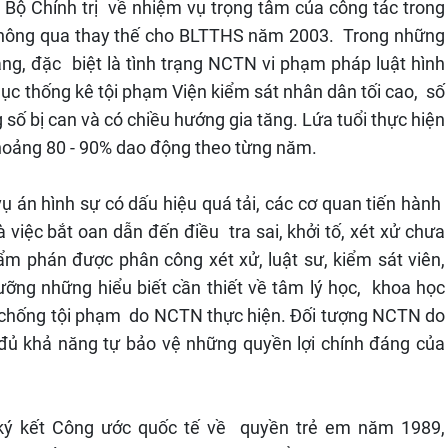
Bộ Chính trị về nhiệm vụ trọng tâm của công tác trong
 thông qua thay thế cho BLTTHS năm 2003. Trong những
ăng, đặc biệt là tình trạng NCTN vi phạm pháp luật hình
Cục thống kê tội phạm Viện kiểm sát nhân dân tối cao, số
số bị can và có chiều hướng gia tăng. Lứa tuổi thực hiện
khoảng 80 - 90% dao động theo từng năm.
vụ án hình sự có dấu hiệu quá tải, các cơ quan tiến hành
à việc bắt oan dẫn đến điều tra sai, khởi tố, xét xử chưa
m phán được phân công xét xử, luật sư, kiểm sát viên,
ưỡng những hiểu biết cần thiết về tâm lý học, khoa học
, chống tội phạm do NCTN thực hiện. Đối tượng NCTN do
 đủ khả năng tự bảo vệ những quyền lợi chính đáng của
ý kết Công ước quốc tế về quyền trẻ em năm 1989,