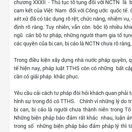
chương XXXII - Thủ tục tố tụng đối với NCTN là b
cam kết của Việt Nam đối với Công ước quốc tế. Qu
xét xử đã có tác dụng rõ rệt; chức năng, nhiệm vụ
định rõ ràng. Tuy nhiên, vẫn còn bộc lộ nhiều kh
ngũ cán bộ tư pháp, những người tham gia tố tụ
các quyền của bị can, bị cáo là NCTN chưa rõ ràn
Trong điều kiện xây dựng nhà nước pháp quyền, 
tế hiện nay, pháp luật TTHS còn có những bất cập
cần có giải pháp khắc phục.
Yêu cầu cải cách tư pháp đòi hỏi khách quan phải
hình sự trong đó có TTHS. Chính vì những lý do t
bị can, bị cáo là người chưa thành niên trong T
Những biện pháp bảo đảm rất khác nhau, luận án
trong số những biện pháp bảo đảm pháp lý thì t