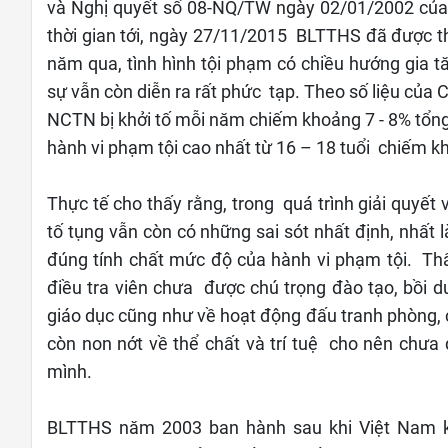
và Nghị quyết số 08-NQ/TW ngày 02/01/2002 của 
thời gian tới, ngày 27/11/2015 BLTTHS đã được
năm qua, tình hình tội phạm có chiều hướng gia t
sự vẫn còn diễn ra rất phức tạp. Theo số liệu của 
NCTN bị khởi tố mỗi năm chiếm khoảng 7 - 8% tổng 
hành vi phạm tội cao nhất từ 16 – 18 tuổi chiếm 
Thực tế cho thấy rằng, trong quá trình giải quyết 
tố tụng vẫn còn có những sai sót nhất định, nhất l
đúng tính chất mức độ của hành vi phạm tội. Thẩ
điều tra viên chưa được chú trọng đào tạo, bồi d
giáo dục cũng như về hoạt động đấu tranh phòng
còn non nớt về thể chất và trí tuệ cho nên chưa
mình.
BLTTHS năm 2003 ban hành sau khi Việt Nam k