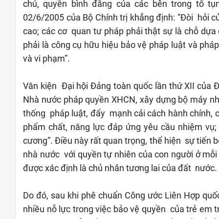
chủ, quyền bình đẳng của các bên trong tố tụ
02/6/2005 của Bộ Chính trị khẳng định: “Đòi hỏi c
cao; các cơ quan tư pháp phải thật sự là chỗ dựa
phải là công cụ hữu hiệu bảo vệ pháp luật và phá
và vi phạm”.
Văn kiện Đại hội Đảng toàn quốc lần thứ XII của Đ
Nhà nước pháp quyền XHCN, xây dựng bộ máy nhà
thống pháp luật, đẩy mạnh cải cách hành chính, c
phẩm chất, năng lực đáp ứng yêu cầu nhiệm vụ; 
cương”. Điều này rất quan trọng, thể hiện sự tiến 
nhà nước với quyền tự nhiên của con người ở mỗi 
được xác định là chủ nhân tương lai của đất nước.
Do đó, sau khi phê chuẩn Công ước Liên Hợp qu
nhiều nỗ lực trong việc bảo vệ quyền của trẻ em t