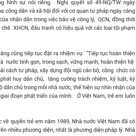
ng hình sự nói riêng. Nghị quyết số 49-NQ/TW ngày
ủa công dân và xã hội đối với cơ quan tư pháp ngày càng
 của nhân dân trong việc bảo vệ công lý, QCN, đồng thời
p chế XHCN, đấu tranh có hiệu quả với các loại tội phạm
ảng cũng tiếp tục đặt ra nhiệm vụ: “Tiếp tục hoàn thiện
 nước tinh gọn, trong sạch, vững mạnh; hoàn thiện hệ
ải cách tư pháp, xây dựng đội ngũ cán bộ, công chức có
phát huy dân chủ, tăng cường trách nhiệm, kỷ luật, kỷ
bộ dân chủ trong mỗi nhà nước, thể hiện sự nhìn nhận của
giai đoạn phát triển của mình. Ở Việt Nam, trẻ em luôn
ốc về quyền trẻ em năm 1989, Nhà nước Việt Nam đã có
rên nhiều phương diện, nhất là phương diện pháp lý. Nhà