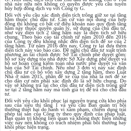
nhà này nữa nên không có quyền được yêu cầu tuyên
hủy hợp đồng dịch vụ với Công ty G.
Đối với yêu cầu xác định diện tích trông giữ xe tại tầng
hầm thuộc chủ đầu tư. Căn cứ vào nội dung của hợp
đồng thì không có bất cứ điều khoản nào quy định tầng
hầm này thuộc quyền quản lý, sử dụng của chủ đầu tư,
như vậy diện tích 2 tầng hầm này là diện tích sở hữu
chung. Theo báo cáo tài chính từ năm 2010 đến 2016
của Công ty đều không nhắc đến diện tích để xe của 2
tầng hầm. Từ năm 2016 đến nay, Công ty lại đưa thêm
diện tích này vào báo cáo. Đề nghị chủ đầu tư xuất trình
phương án tài chính được Sở Tài chính phê duyệt gồm:
hồ sơ xây dựng tòa nhà được Sở Xây dựng phê duyệt và
hồ sơ hoàn công kiểm toán nhà nước phê duyệt và văn
bản của Sở Tài chính. Nếu như 3 đơn vị này xác định
chủ đầu tư có bỏ vốn xây dựng 2 tầng hầm, theo Luật
Nhà ở năm 2015, phần để xe của tòa nhà là nơi để xe
cho dân cư nên phải xác định đó là sở hữu chung. Do
vậy sẽ không trả lại cho chủ đầu tư diện tích trông giữ
xe tại 2 tầng hầm này mà tính giá trị để trả cho chủ đầu
tư.
Đối với yêu cầu khôi phục lại nguyên trạng cửa kho phía
sau của siêu thị tầng 1 và yêu cầu Ban quản trị bồi
thường thiệt hại do hành vi xâm phạm, chiếm dụng trái
phép tài sản của Công ty theo quy định của pháp luật,
Ban quản trị không liên quan và không thực hiện những
việc này nên không có trách nhiệm phải bồi thường hay
khôi phục hiện trạng.