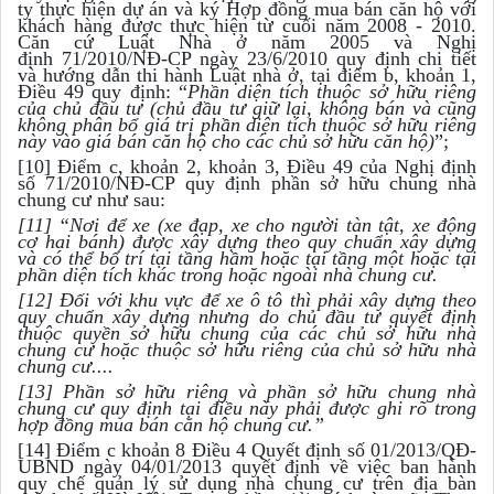
ty thực hiện dự án và ký Hợp đồng mua bán căn hộ với
khách hàng được thực hiện từ cuối năm 2008 - 2010.
Căn cứ Luật Nhà ở năm 2005 và Nghị
định 71/2010/NĐ-CP ngày 23/6/2010 quy định chi tiết
và hướng dẫn thi hành Luật nhà ở, tại điểm b, khoản 1,
Điều 49 quy định: “
Phần diện tích thuộc sở hữu riêng
của chủ đầu tư (chủ đầu tư giữ lại, không bán và cũng
không phân bổ giá trị phần diện tích thuộc sở hữu riêng
này vào giá bán căn hộ cho các chủ sở hữu căn hộ)
”;
[10] Điểm c, khoản 2, khoản 3, Điều 49 của Nghị định
số 71/2010/NĐ-CP quy định phần sở hữu chung nhà
chung cư như sau:
[11] “Nơi để xe (xe đạp, xe cho người tàn tật, xe động
cơ hai bánh) được xây dựng theo quy chuẩn xây dựng
và có thể bố trí tại tầng hầm hoặc tại tầng một hoặc tại
phần diện tích khác trong hoặc ngoài nhà chung cư.
[12] Đối với khu vực để xe ô tô thì phải xây dựng theo
quy chuẩn xây dựng nhưng do chủ đầu tư quyết định
thuộc quyền sở hữu chung của các chủ sở hữu nhà
chung cư hoặc thuộc sở hữu riêng của chủ sở hữu nhà
chung cư....
[13] Phần sở hữu riêng và phần sở hữu chung nhà
chung cư quy định tại điều này phải được ghi rõ trong
hợp đồng mua bán căn hộ chung cư.”
[14] Điểm c khoản 8 Điều 4 Quyết định số 01/2013/QĐ-
UBND ngày 04/01/2013 quyết định về việc ban hành
quy chế quản lý sử dụng nhà chung cư trên địa bàn