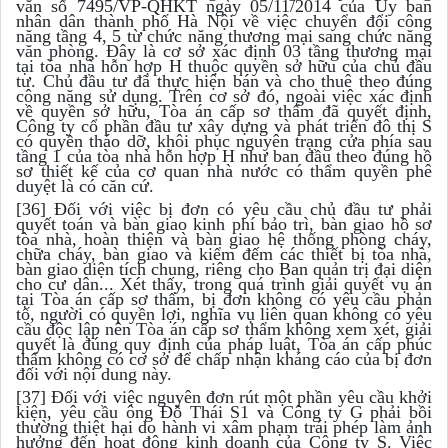
văn số 7495/VP-QHKT ngày 05/11/2014 của Ủy ban
nhân dân thành phố Hà Nội về việc chuyển đổi công
năng tầng 4, 5 từ chức năng thương mại sang chức năng
văn phòng. Đây là cơ sở xác định 03 tầng thương mại
tại tòa nhà hỗn hợp H thuộc quyền sở hữu của chủ đầu
tư. Chủ đầu tư đã thực hiện bán và cho thuê theo đúng
công năng sử dụng. Trên cơ sở đó, ngoài việc xác định
về quyền sở hữu, Tòa án cấp sơ thẩm đã quyết định,
Công ty cổ phần đầu tư xây dựng và phát triển đô thị S
có quyền tháo dỡ, khôi phục nguyên trạng cửa phía sau
tầng 1 của tòa nhà hỗn hợp H như ban đầu theo đúng hồ
sơ thiết kế của cơ quan nhà nước có thẩm quyền phê
duyệt là có căn cứ.
[36] Đối với việc bị đơn có yêu cầu chủ đầu tư phải
quyết toán và bàn giao kinh phí bảo trì, bàn giao hồ sơ
tòa nhà, hoàn thiện và bàn giao hệ thống phòng cháy,
chữa cháy, bàn giao và kiểm đếm các thiết bị tòa nhà,
bàn giao diện tích chung, riêng cho Ban quản trị đại diện
cho cư dân... Xét thấy, trong quá trình giải quyết vụ án
tại Tòa án cấp sơ thẩm, bị đơn không có yêu cầu phản
tố, người có quyền lợi, nghĩa vụ liên quan không có yêu
cầu độc lập nên Tòa án cấp sơ thẩm không xem xét, giải
quyết là đúng quy định của pháp luật, Tòa án cấp phúc
thẩm không có cơ sở để chấp nhận kháng cáo của bị đơn
đối với nội dung này.
[37] Đối với việc nguyên đơn rút một phần yêu cầu khởi
kiện, yêu cầu ông Đỗ Thái S1 và Công ty G phải bồi
thường thiệt hại do hành vi xâm phạm trái phép làm ảnh
hưởng đến hoạt động kinh doanh của Công ty S. Việc