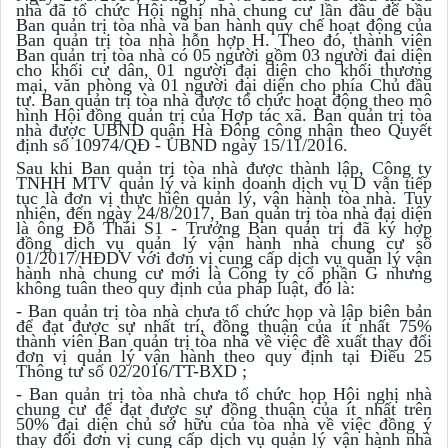
nhà đã tổ chức Hội nghị nhà chung cư lần đầu để bầu
Ban quản trị tòa nhà và ban hành quy chế hoạt động của
Ban quản trị tòa nhà hỗn hợp H. Theo đó, thành viên
Ban quản trị tòa nhà có 05 người gồm 03 người đại diện
cho khối cư dân, 01 người đại diện cho khối thương
mại, văn phòng và 01 người đại diện cho phía Chủ đầu
tư. Ban quản trị tòa nhà được tổ chức hoạt động theo mô
hình Hội đồng quản trị của Hợp tác xã. Ban quản trị tòa
nhà được UBND quận Hà Đông công nhận theo Quyết
định số 10974/QĐ - UBND ngày 15/11/2016.
Sau khi Ban quản trị tòa nhà được thành lập, Công ty
TNHH MTV quản lý và kinh doanh dịch vụ D vẫn tiếp
tục là đơn vị thực hiện quản lý, vận hành tòa nhà. Tuy
nhiên, đến ngày 24/8/2017, Ban quản trị tòa nhà đại diện
là ông Đỗ Thái S1 - Trưởng Ban quản trị đã ký hợp
đồng dịch vụ quản lý vận hành nhà chung cư số
01/2017/HĐDV với đơn vị cung cấp dịch vụ quản lý vận
hành nhà chung cư mới là Công ty cổ phần G nhưng
không tuân theo quy định của pháp luật, đó là:
- Ban quản trị tòa nhà chưa tổ chức họp và lập biên bản
để đạt được sự nhất trí, đồng thuận của ít nhất 75%
thành viên Ban quản trị tòa nhà về việc đề xuất thay đổi
đơn vị quản lý vận hành theo quy định tại Điều 25
Thông tư số 02/2016/TT-BXD ;
- Ban quản trị tòa nhà chưa tổ chức họp Hội nghị nhà
chung cư để đạt được sự đồng thuận của ít nhất trên
50% đại diện chủ sở hữu của tòa nhà về việc đồng ý
thay đổi đơn vị cung cấp dịch vụ quản lý vận hành nhà