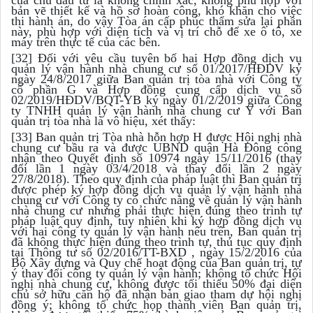
bản vẽ thiết kế và hồ sơ hoàn công, khó khăn cho việc
thi hành án, do vậy Tòa án cấp phúc thẩm sửa lại phần
này, phù hợp với diện tích và vị trí chỗ để xe ô tô, xe
máy trên thực tế của các bên.
[32] Đối với yêu cầu tuyên bố hai Hợp đồng dịch vụ
quản lý vận hành nhà chung cư số 01/2017/HĐDV ký
ngày 24/8/2017 giữa Ban quản trị tòa nhà với Công ty
cổ phần G và Hợp đồng cung cấp dịch vụ số
02/2019/HĐDV/BQT-YB ký ngày 01/2/2019 giữa Công
ty TNHH quản lý vận hành nhà chung cư Y với Ban
quản trị tòa nhà là vô hiệu, xét thấy:
[33] Ban quản trị Tòa nhà hỗn hợp H được Hội nghị nhà
chung cư bầu ra và được UBND quận Hà Đông công
nhận theo Quyết định số 10974 ngày 15/11/2016 (thay
đổi lần 1 ngày 03/4/2018 và thay đổi lần 2 ngày
27/8/2018). Theo quy định của pháp luật thì Ban quản trị
được phép ký hợp đồng dịch vụ quản lý vận hành nhà
chung cư với Công ty có chức năng về quản lý vận hành
nhà chung cư nhưng phải thực hiện đúng theo trình tự
pháp luật quy định, tuy nhiên khi ký hợp đồng dịch vụ
với hai công ty quản lý vận hành nêu trên, Ban quản trị
đã không thực hiện đúng theo trình tự, thủ tục quy định
tại Thông tư số 02/2016/TT-BXD , ngày 15/2/2016 của
Bộ Xây dựng và Quy chế hoạt động của Ban quản trị, tự
ý thay đổi công ty quản lý vận hành; không tổ chức Hội
nghị nhà chung cư, không được tối thiểu 50% đại diện
chủ sở hữu căn hộ đã nhận bàn giao tham dự hội nghị
đồng ý; không tổ chức họp thành viên Ban quản trị,