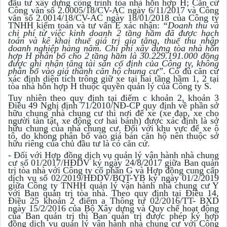
đầu tư xây dựng công trình tòa nhà hỗn hợp H; Căn cứ
Công văn số 2.0005/18/CV-AC ngày 6/11/2017 và Công
văn số 2.0014/18/CV-AC ngày 18/01/2018 của Công ty
TNHH kiểm toán và tư vấn E xác nhận:
“Doanh thu và
chi phí từ việc kinh doanh 2 tầng hầm đã được hạch
toán và kê khai thuế giá trị gia tăng, thuế thu nhập
doanh nghiệp hàng năm. Chi phí xây dựng tòa nhà hỗn
hợp H phân bổ cho 2 tầng hầm là 30.229.191.000 đồng
được ghi nhận tăng tài sản cố định của Công ty, không
phân bổ vào giá thành căn hộ chung cư”
. Có đủ căn cứ
xác định diện tích trông giữ xe tại hai tầng hầm 1, 2 tại
tòa nhà hỗn hợp H thuộc quyền quản lý của Công ty S.
Tuy nhiên theo quy định tại điểm c khoản 2, khoản 3
Điều 49 Nghị định 71/2010/NĐ-CP quy định về phần sở
hữu chung nhà chung cư thì nơi để xe (xe đạp, xe cho
người tàn tật, xe động cơ hai bánh) được xác định là sở
hữu chung của nhà chung cư. Đối với khu vực để xe ô
tô, do không phân bổ vào giá bán căn hộ nên thuộc sở
hữu riêng của chủ đầu tư là có căn cứ.
- Đối với Hợp đồng dịch vụ quản lý vận hành nhà chung
cư số 01/2017/HĐDV ký ngày 24/8/2017 giữa Ban quản
trị tòa nhà với Công ty cổ phần G và Hợp đồng cung cấp
dịch vụ số 02/2019/HĐDV/BQT-YB ký ngày 01/2/2019
giữa Công ty TNHH quản lý vận hành nhà chung cư Y
với Ban quản trị tòa nhà. Theo quy định tại Điều 14,
Điều 25 khoản 2 điểm a Thông tư 02/2016/TT- BXD
ngày 15/2/2016 của Bộ Xây dựng và Quy chế hoạt động
của Ban quản trị thì Ban quản trị được phép ký hợp
đồng dịch vụ quản lý vận hành nhà chung cư với Công