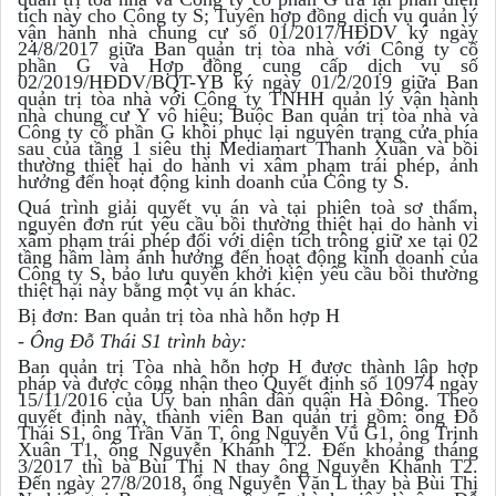
tích này cho Công ty S; Tuyên hợp đồng dịch vụ quản lý
vận hành nhà chung cư số 01/2017/HĐDV ký ngày
24/8/2017 giữa Ban quản trị tòa nhà với Công ty cổ
phần G và Hợp đồng cung cấp dịch vụ số
02/2019/HĐDV/BQT-YB ký ngày 01/2/2019 giữa Ban
quản trị tòa nhà với Công ty TNHH quản lý vận hành
nhà chung cư Y vô hiệu; Buộc Ban quản trị tòa nhà và
Công ty cổ phần G khôi phục lại nguyên trạng cửa phía
sau của tầng 1 siêu thị Mediamart Thanh Xuân và bồi
thường thiệt hại do hành vi xâm phạm trái phép, ảnh
hưởng đến hoạt động kinh doanh của Công ty S.
Quá trình giải quyết vụ án và tại phiên toà sơ thẩm,
nguyên đơn rút yêu cầu bồi thường thiệt hại do hành vi
xâm phạm trái phép đối với diện tích trông giữ xe tại 02
tầng hầm làm ảnh hưởng đến hoạt động kinh doanh của
Công ty S, bảo lưu quyền khởi kiện yêu cầu bồi thường
thiệt hại này bằng một vụ án khác.
Bị đơn: Ban quản trị tòa nhà hỗn hợp H
- Ông Đỗ Thái S1 trình bày:
Ban quản trị Tòa nhà hỗn hợp H được thành lập hợp
pháp và được công nhận theo Quyết định số 10974 ngày
15/11/2016 của Ủy ban nhân dân quận Hà Đông. Theo
quyết định này, thành viên Ban quản trị gồm: ông Đỗ
Thái S1, ông Trần Văn T, ông Nguyễn Vũ G1, ông Trịnh
Xuân T1, ông Nguyễn Khánh T2. Đến khoảng tháng
3/2017 thì bà Bùi Thị N thay ông Nguyễn Khánh T2.
Đến ngày 27/8/2018, ông Nguyễn Văn L thay bà Bùi Thị