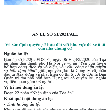
ÁN LỆ SỐ 51/2021/AL1
Về xác định quyền sở hữu đối với khu vực để xe ô tô
của nhà chung cư
Nguồn án lệ:
Bản án số 82/2020/DS-PT ngày 06 + 23/3/2020 của Tòa
án nhân dân thành phố Hà Nội về vụ án “
Yêu cầu tuyên
bố hợp đồng dịch vụ vô hiệu, yêu cầu công nhận quyền
sở hữu tầng hầm
” giữa nguyên đơn là Công ty cổ phần
đầu tư Xây dựng và phát triển đô thị S với bị đơn là Ban
Quản trị tòa nhà hỗn hợp H; người có quyền lợi, nghĩa
vụ liên quan gồm 03 người.
Vị trí nội dung án lệ:
Đoạn 22 phần “Nhận định của Tòa án”.
Khái quát nội dung án lệ:
- Tình huống án lệ:
Khu vực để xe ô tô của chung cư được xây dựng theo