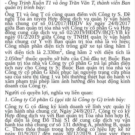
- Ông Trịnh Xuân T1 và ông Trần Văn T, thành viên Ban
quản trị trình bày:
Ông T1 và ông T có cùng quan điểm với Công ty S. Đề
nghị Tòa án tuyên Hợp đồng dịch vụ quản lý vận hành
nhà chung cư số 01/2017/HĐDV ký ngày 24/8/2017
giữa Ban quản trị tòa nhà với Công ty cổ phần G và Hợp
đồng cung cấp dịch vụ số 02/2019/HĐDV/BQT-YB ký
ngày 01/2/2019 giữa Công ty TNHH quản lý vận hành
nhà chung cư Y với Ban quản trị tòa nhà là vô hiệu;
Công nhận phần diện tích trông giữ xe tại tầng hầm 1
2
với diện tích là 2.330m
, tầng hầm 2 với diện tích là
2
2.050m
thuộc quyền sở hữu của Chủ đầu tư; Buộc Ban
quản trị tòa nhà và Công ty cổ phần G trả lại phần diện
tích này cho Công ty S; Buộc Ban quản trị tòa nhà và
Công ty cổ phần G khôi phục lại nguyên trạng cửa phía
sau của siêu thị tầng 1 và bồi thường thiệt hại do hành vi
xâm phạm trái phép làm ảnh hưởng đến hoạt động kinh
doanh của Công ty.
Người có quyền lợi, nghĩa vụ liên quan:
1. Công ty Cổ phần G (gọi tắt là Công ty G) trình bày:
Công ty G có đăng ký kinh doanh về lĩnh vực quản lý
vận hành nhà chung cư. Ngày 24/8/2017, Công ty có ký
Hợp đồng dịch vụ với Ban quản trị Tòa nhà hỗn hợp H,
đại diện là ông Đỗ Thái S1 để cung cấp dịch vụ vận
hành tòa nhà chung cư số 131 đường A, phường B, quận
C. Theo thỏa thuận trong hợp đồng có hiệu lực kể từ
ngày 01/9/2017 đến ngày 30/12/2019. Công việc theo