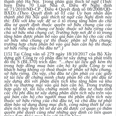
thành phố Hà Nội. Trong phần giải thích từ ngữ (Thực
hiện Điều 70 Luật Nhà ở, Điều 49 Nghị định
số 71/2010/NĐ-CP , Điều 4 Quyết định số 08/2008/QĐ-
BXD)
(Theo Quyết định số 01 của Ủy ban nhân dân
thành phố Hà Nội giải thích từ ngữ của Nghị định này
thì: Đối với khu vực để xe ô tô trong tầng hầm do chủ
đầu tư quyết định thuộc quyền sở hữu chung của các
chủ sở hữu nhà chung cư hoặc thuộc sở hữu riêng của
chủ sở hữu nhà chung cư; Trường hợp nơi để ô tô trong
tầng hầm được phân bổ vào giá bán căn hộ cho các chủ
sở hữu nhà chung cư thì thuộc phần sở hữu chung,
trường hợp chưa phân bổ vào giá bán căn hộ thì thuộc
sở hữu riêng của chủ đầu tư”.)
[15] Tại Công văn số 279 ngày 18/10/2017 của Bộ Xây
dựng gửi Công ty cổ phần đầu tư xây dựng và phát triển
đô thị S (BL370) trích dẫn:
“...theo tài liệu gửi kèm thì
trong hợp đồng mua bán căn hộ ký giữa Công ty và
khách hàng không có thoả thuận về phần sở hữu chung,
sở hữu riêng. Do vậy, chủ đầu tư cần phải có các giấy
tờ tài liệu để chứng minh chưa phân bổ chi phí đầu tư
xây dựng đối với phần diện tích khu tầng hầm và khu
dịch vụ thương mại vào giá bán căn hộ. Trong trường
hợp giấy tờ, tài liệu chứng minh chủ đầu tư chưa tính
các chi phí đầu tư xây dựng phần diện tích nêu trên vào
giá bán căn hộ cho người mua thì phần diện tích này
thuộc sở hữu riêng của chủ đầu tư, và chủ đầu tư phải
đảm bảo sử dụng đúng mục đích, công năng thiết kế các
diện tích này theo hồ sơ dự án đã được cơ quan có thẩm
quyền phê duyệt cũng như những quy định có liên quan