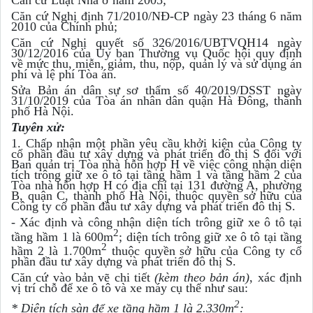
Căn cứ Nghị định 71/2010/NĐ-CP ngày 23 tháng 6 năm
2010 của Chính phủ;
Căn cứ Nghị quyết số 326/2016/UBTVQH14 ngày
30/12/2016 của Ủy ban Thường vụ Quốc hội quy định
về mức thu, miễn, giảm, thu, nộp, quản lý và sử dụng án
phí và lệ phí Tòa án.
Sửa Bản án dân sự sơ thẩm số 40/2019/DSST ngày
31/10/2019 của Tòa án nhân dân quận Hà Đông, thành
phố Hà Nội.
Tuyên xử:
1. Chấp nhận một phần yêu cầu khởi kiện của Công ty
cổ phần đầu tư xây dựng và phát triển đô thị S đối với
Ban quản trị Tòa nhà hỗn hợp H về việc công nhận diện
tích trông giữ xe ô tô tại tầng hầm 1 và tầng hầm 2 của
Tòa nhà hỗn hợp H có địa chỉ tại 131 đường A, phường
B, quận C, thành phố Hà Nội, thuộc quyền sở hữu của
Công ty cổ phần đầu tư xây dựng và phát triển đô thị S.
- Xác định và công nhận diện tích trông giữ xe ô tô tại
2
tầng hầm 1 là 600m
; diện tích trông giữ xe ô tô tại tầng
2
hầm 2 là 1.700m
thuộc quyền sở hữu của Công ty cổ
phần đầu tư xây dựng và phát triển đô thị S.
Căn cứ vào bản vẽ chi tiết
(kèm theo bản án)
, xác định
vị trí chỗ để xe ô tô và xe máy cụ thể như sau:
2
* Diện tích sàn để xe tầng hầm 1 là 2.330m
: