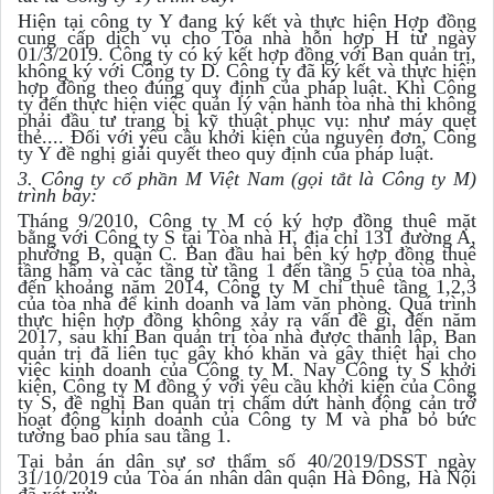
Hiện tại công ty Y đang ký kết và thực hiện Hợp đồng
cung cấp dịch vụ cho Tòa nhà hỗn hợp H từ ngày
01/3/2019. Công ty có ký kết hợp đồng với Ban quản trị,
không ký với Công ty D. Công ty đã ký kết và thực hiện
hợp đồng theo đúng quy định của pháp luật. Khi Công
ty đến thực hiện việc quản lý vận hành tòa nhà thi không
phải đầu tư trang bị kỹ thuật phục vụ: như máy quẹt
thẻ.... Đối với yêu cầu khởi kiện của nguyên đơn, Công
ty Y đề nghị giải quyết theo quy định của pháp luật.
3. Công ty cổ phần M Việt Nam (gọi tắt là Công ty M)
trình bày:
Tháng 9/2010, Công ty M có ký hợp đồng thuê mặt
bằng với Công ty S tại Tòa nhà H, địa chỉ 131 đường A,
phường B, quận C. Ban đầu hai bên ký hợp đồng thuê
tầng hầm và các tầng từ tầng 1 đến tầng 5 của tòa nhà,
đến khoảng năm 2014, Công ty M chỉ thuê tầng 1,2,3
của tòa nhà để kinh doanh và làm văn phòng. Quá trình
thực hiện hợp đồng không xảy ra vấn đề gì, đến năm
2017, sau khi Ban quản trị tòa nhà được thành lập, Ban
quản trị đã liên tục gây khó khăn và gây thiệt hại cho
việc kinh doanh của Công ty M. Nay Công ty S khởi
kiện, Công ty M đồng ý với yêu cầu khởi kiện của Công
ty S, đề nghị Ban quản trị chấm dứt hành động cản trở
hoạt động kinh doanh của Công ty M và phá bỏ bức
tường bao phía sau tầng 1.
Tại bản án dân sự sơ thẩm số 40/2019/DSST ngày
31/10/2019 của Tòa án nhân dân quận Hà Đông, Hà Nội