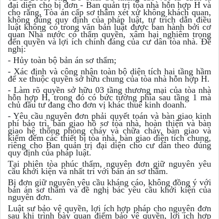
đại diện cho bị đơn - Ban quản trị tòa nhà hỗn hợp H và
cho rằng, Tòa án cấp sơ thẩm xét xử không khách quan,
không đúng quy định của pháp luật, tự trích dẫn điều
luật không có trong văn bản luật được ban hành bởi cơ
quan Nhà nước có thẩm quyền, xâm hại nghiêm trọng
đến quyền và lợi ích chính đáng của cư dân tòa nhà. Đề
nghị:
- Hủy toàn bộ bản án sơ thẩm;
- Xác định và công nhận toàn bộ diện tích hai tầng hầm
để xe thuộc quyền sở hữu chung của tòa nhà hỗn hợp H.
- Làm rõ quyền sở hữu 03 tầng thương mại của tòa nhà
hỗn hợp H, trong đó có bức tường phía sau tầng 1 mà
chủ đầu tư đang cho đơn vị khác thuê kinh doanh.
- Yêu cầu nguyên đơn phải quyết toán và bàn giao kinh
phí bảo trì, bàn giao hồ sơ tòa nhà, hoàn thiện và bàn
giao hệ thống phòng cháy và chữa cháy, bàn giao và
kiểm đếm các thiết bị tòa nhà, bàn giao diện tích chung,
riêng cho Ban quản trị đại diện cho cư dân theo đúng
quy định của pháp luật.
Tại phiên tòa phúc thẩm, nguyên đơn giữ nguyên yêu
cầu khởi kiện và nhất trí với bản án sơ thẩm.
Bị đơn giữ nguyên yêu cầu kháng cáo, không đồng ý với
bản án sơ thẩm và đề nghị bác yêu cầu khởi kiện của
nguyên đơn.
Luật sư bảo vệ quyền, lợi ích hợp pháp cho nguyên đơn
sau khi trình bày quan điểm bảo vệ quyền, lợi ích hợp