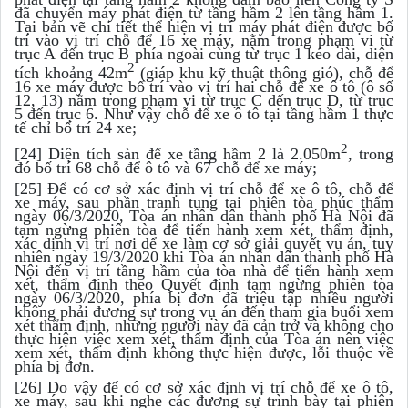
đã chuyển máy phát điện từ tầng hầm 2 lên tầng hầm 1.
Tại bản vẽ chi tiết thể hiện vị trí máy phát điện được bố
trí vào vị trí chỗ để 16 xe máy, nằm trong phạm vi từ
trục A đến trục B phía ngoài cùng từ trục 1 kéo dài, diện
2
tích khoảng 42m
(giáp khu kỹ thuật thông gió), chỗ để
16 xe máy được bố trí vào vị trí hai chỗ để xe ô tô (ô số
12, 13) nằm trong phạm vi từ trục C đến trục D, từ trục
5 đến trục 6. Như vậy chỗ để xe ô tô tại tầng hầm 1 thực
tế chỉ bố trí 24 xe;
2
[24] Diện tích sàn để xe tầng hầm 2 là 2.050m
, trong
đó bố trí 68 chỗ để ô tô và 67 chỗ để xe máy;
[25] Để có cơ sở xác định vị trí chỗ để xe ô tô, chỗ để
xe máy, sau phần tranh tụng tại phiên tòa phúc thẩm
ngày 06/3/2020, Tòa án nhân dân thành phố Hà Nội đã
tạm ngừng phiên tòa để tiến hành xem xét, thẩm định,
xác định vị trí nơi để xe làm cơ sở giải quyết vụ án, tuy
nhiên ngày 19/3/2020 khi Tòa án nhân dân thành phố Hà
Nội đến vị trí tầng hầm của tòa nhà để tiến hành xem
xét, thẩm định theo Quyết định tạm ngừng phiên tòa
ngày 06/3/2020, phía bị đơn đã triệu tập nhiều người
không phải đương sự trong vụ án đến tham gia buổi xem
xét thẩm định, những người này đã cản trở và không cho
thực hiện việc xem xét, thẩm định của Tòa án nên việc
xem xét, thẩm định không thực hiện được, lỗi thuộc về
phía bị đơn.
[26] Do vậy để có cơ sở xác định vị trí chỗ để xe ô tô,
xe máy, sau khi nghe các đương sự trình bày tại phiên