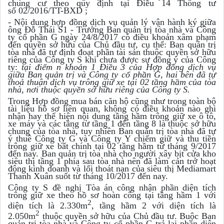
chung cư theo quy định tại Điều 14 Thông tư
số 02/2016/TT-BXD ;
- Nội dung hợp đồng dịch vụ quản lý vận hành ký giữa
ông Đỗ Thái S1 - Trưởng Ban quản trị tòa nhà và Công
ty cổ phần G ngày 24/8/2017 có điều khoản xâm phạm
đến quyền sở hữu của Chủ đầu tư, cụ thể: Ban quản trị
tòa nhà đã tự định đoạt phần tài sản thuộc quyền sở hữu
riêng của Công ty S khi chưa được sự đồng ý của Công
ty:
tại điểm n khoản 1 Điều 3 của Hợp đồng dịch vụ
giữa Ban quản trị và Công ty cổ phần G, hai bên đã tự
thoả thuận dịch vụ trông giữ xe tại 02 tầng hầm của tòa
nhà, nơi thuộc quyền sở hữu riêng của Công ty S.
Trong Hợp đồng mua bán căn hộ cũng như trong toàn bộ
tài liệu hồ sơ liên quan, không có điều khoản nào ghi
nhận hay thể hiện nội dung tầng hầm trông giữ xe ô tô,
xe máy và các tầng từ tầng 1 đến tầng 8 là thuộc sở hữu
chung của tòa nhà, tuy nhiên Ban quản trị tòa nhà đã tự
ý thuê Công ty G và Công ty Y chiếm giữ và thu tiền
trông giữ xe bất chính tại 02 tầng hầm từ tháng 9/2017
đến nay. Ban quản trị tòa nhà cho người xây bịt cửa kho
siêu thị tầng 1 phía sau tòa nhà nên đã làm cản trở hoạt
động kinh doanh và lối thoát nạn của siêu thị Mediamart
Thanh Xuân suốt từ tháng 10/2017 đến nay.
Công ty S đề nghị Tòa án công nhận phần diện tích
trông giữ xe theo hồ sơ hoàn công tại tầng hầm 1 với
2
diện tích là 2.330m
, tầng hầm 2 với diện tích là
2
2.050m
thuộc quyền sở hữu của Chủ đầu tư. Buộc Ban
quản trị tòa nhà và Công ty cổ phần G trả lại phần diện