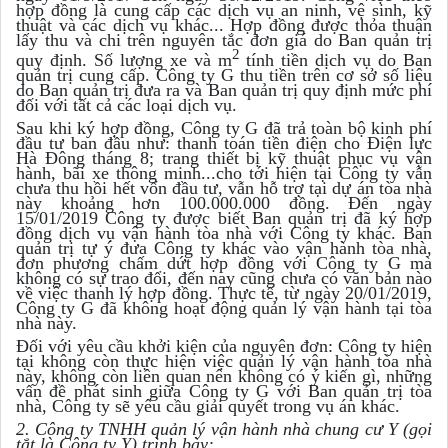
hợp đồng là cung cấp các dịch vụ an ninh, vệ sinh, kỹ
thuật và các dịch vụ khác... Hợp đồng được thỏa thuận
lấy thu và chi trên nguyên tắc đơn giá do Ban quản trị
2
quy định. Số lượng xe và m
tính tiền dịch vụ do Ban
quản trị cung cấp. Công ty G thu tiền trên cơ sở số liệu
do Ban quản trị đưa ra và Ban quản trị quy định mức phí
đối với tất cả các loại dịch vụ.
Sau khi ký hợp đồng, Công ty G đã trả toàn bộ kinh phí
đầu tư ban đầu như: thanh toán tiền điện cho Điện lực
Hà Đông tháng 8; trang thiết bị kỹ thuật phục vụ vận
hành, bãi xe thông minh...cho tới hiện tại Công ty vẫn
chưa thu hồi hết vốn đầu tư, vẫn hỗ trợ tại dự án tòa nhà
này khoảng hơn 100.000.000 đồng. Đến ngày
15/01/2019 Công ty được biết Ban quản trị đã ký hợp
đồng dịch vụ vận hành tòa nhà với Công ty khác. Ban
quản trị tự ý đưa Công ty khác vào vận hành tòa nhà,
đơn phương chấm dứt hợp đồng với Công ty G mà
không có sự trao đổi, đến nay cũng chưa có văn bản nào
về việc thanh lý hợp đồng. Thực tế, từ ngày 20/01/2019,
Công ty G đã không hoạt động quản lý vận hành tại tòa
nhà này.
Đối với yêu cầu khởi kiện của nguyên đơn: Công ty hiện
tại không còn thực hiện việc quản lý vận hành tòa nhà
này, không còn liên quan nên không có ý kiến gì, những
vấn đề phát sinh giữa Công ty G với Ban quản trị tòa
nhà, Công ty sẽ yêu cầu giải quyết trong vụ án khác.
2. Công ty TNHH quản lý vận hành nhà chung cư Y (gọi
tắt là Công ty Y) trình bày: