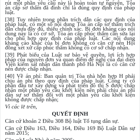
rút một phần yêu cầu này là hoàn toàn tự nguyện, Tòa
án cấp sơ thẩm đã đình chỉ là đúng quy định của pháp
luật.
[38] Tuy nhiên trong phần trích dẫn các quy định của
pháp luật, có một số nội dung Tòa án cấp sơ thẩm trích
dẫn chưa đầy đủ, thiếu chính xác. Bị đơn kháng cáo nội
dung này là có cơ sở, Tòa án cấp phúc thẩm cần sửa lại
cho phù hợp quy định của pháp luật. Các nội dung
kháng cáo khác của bị đơn không có căn cứ nên Hội
đồng xét xử cấp phúc thẩm không có cơ sở chấp nhận.
[39] Phát biểu của Luật sư bảo vệ quyền, lợi ích hợp
pháp của nguyên đơn và quan điểm đề nghị của đại diện
Viện kiểm sát nhân dân thành phố Hà Nội là có căn cứ
nên được chấp nhận.
[40] Về án phí: Ban quản trị Tòa nhà hỗn hợp H phải
chịu án phí theo quy định của pháp luật. Công ty cổ
phần đầu tư xây dựng và phát triển đô thị S được chấp
nhận một phần yêu cầu khởi kiện nên phải chịu án phí
dân sự sơ thẩm đối với một phần yêu cầu khởi kiện
không được chấp nhận;
Vì các lẽ trên,
QUYẾT ĐỊNH
Căn cứ khoản 2 Điều 308 Bộ luật Tố tụng dân sự.
Căn cứ Điều 163, Điều 164, Điều 169 Bộ Luật Dân sự
năm 2015;
Căn cứ Luật Nhà ở năm 2005;