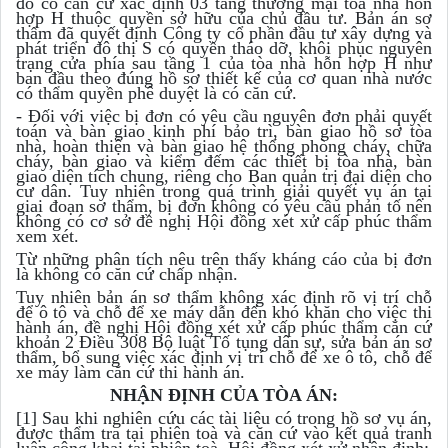
đó có căn cứ xác định 03 tầng thương mại tòa nhà hỗn
hợp H thuộc quyền sở hữu của chủ đầu tư. Bản án sơ
thẩm đã quyết định Công ty cổ phần đầu tư xây dựng và
phát triển đô thị S có quyền tháo dỡ, khôi phục nguyên
trạng cửa phía sau tầng 1 của tòa nhà hỗn hợp H như
ban đầu theo đúng hồ sơ thiết kế của cơ quan nhà nước
có thẩm quyền phê duyệt là có căn cứ.
- Đối với việc bị đơn có yêu cầu nguyên đơn phải quyết
toán và bàn giao kinh phí bảo trì, bàn giao hồ sơ tòa
nhà, hoàn thiện và bàn giao hệ thống phòng cháy, chữa
cháy, bàn giao và kiểm đếm các thiết bị tòa nhà, bàn
giao diện tích chung, riêng cho Ban quản trị đại diện cho
cư dân. Tuy nhiên trong quá trình giải quyết vụ án tại
giai đoạn sơ thẩm, bị đơn không có yêu cầu phản tố nên
không có cơ sở đề nghị Hội đồng xét xử cấp phúc thẩm
xem xét.
Từ những phân tích nêu trên thấy kháng cáo của bị đơn
là không có căn cứ chấp nhận.
Tuy nhiên bản án sơ thẩm không xác định rõ vị trí chỗ
để ô tô và chỗ để xe máy dẫn đến khó khăn cho việc thi
hành án, đề nghị Hội đồng xét xử cấp phúc thẩm căn cứ
khoản 2 Điều 308 Bộ luật Tố tụng dân sự, sửa bản án sơ
thẩm, bổ sung việc xác định vị trí chỗ để xe ô tô, chỗ để
xe máy làm căn cứ thi hành án.
NHẬN ĐỊNH CỦA TÒA ÁN:
[1] Sau khi nghiên cứu các tài liệu có trong hồ sơ vụ án,
được thẩm tra tại phiên toà và căn cứ vào kết quả tranh