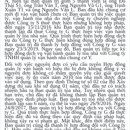
N, hiện tại Ban quản trị gồm 5 thành viên là ông Đỗ
Thái S1, ông Trần Văn T, ông Nguyễn Vũ G1, ông Trịnh
Xuân T1 và ông Nguyễn Văn L. Ban đầu khi chung cư
mới đi vào vận hành chưa có Ban quản trị thì việc quản
lý, vận hành tòa nhà do một Công ty chuyên nghiệp
được Công ty S thuê thực hiện nhưng không hợp pháp,
đến ngày 15/11/2016 khi Ban quản trị tòa nhà được
thành lập đã thuê Công ty G thực hiện việc vận hành
quản lý tòa nhà này. Quá trình thực hiện hợp đồng dịch
vụ do Công ty G thực hiện không đúng hợp đồng nên
Ban quản trị đã thanh lý hợp đồng với Công ty G vào
ngày 23/3/2019. Ngay sau đó, Ban quản trị tiếp tục ký
hợp đồng dịch vụ vận hành quản lý tòa nhà với Công ty
TNHH quản lý vận hành nhà chung cư Y.
Đối với việc nguyên đơn có yêu cầu tuyên Hợp đồng
quản lý vận hành vô hiệu thì bị đơn không đồng ý vì
nguyên đơn không có thẩm quyền yêu cầu giải quyết
việc này, lý do cuối năm 2010 tòa nhà mới được đưa
vào sử dụng. Theo quy định Thông tư số 02 của Bộ Xây
dựng thì sau khi sử dụng 01 năm, chủ đầu tư có trách
nhiệm bầu ra Ban quản trị tòa nhà. Tuy nhiên quá thời
hạn trên, chủ đầu tư đã không thành lập Ban quản trị
theo quy định pháp luật. Ban quản trị tòa nhà chỉ được
thành lập sau 6 năm, cụ thể là vào ngày 26/9/2016. Ngày
24/8/2017, Ban quản trị ký hợp đồng dịch vụ với Công
ty G. Quá trình thực hiện hợp đồng, Công ty G đã thực
hiện đầy đủ và đúng theo các quy định của pháp luật,
không xảy ra vi phạm gì. Mặt khác, đến thời điểm này,
Ban quản trị cũng đã thanh lý hợp đồng đối với Công ty
G. Hơn nữa, diện tích của chủ đầu tư không còn ở Tòa