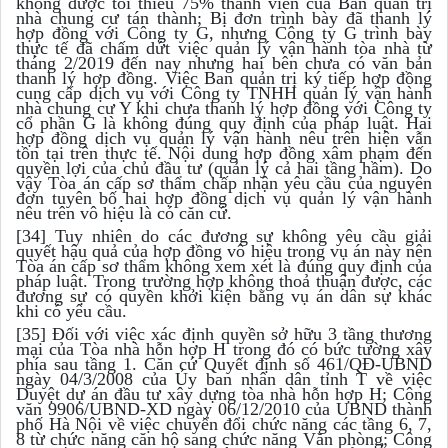
không được tối thiểu 75% thành viên của Ban quản trị
nhà chung cư tán thành; Bị đơn trình bày đã thanh lý
hợp đồng với Công ty G, nhưng Công ty G trình bày
thực tế đã chấm dứt việc quản lý vận hành tòa nhà từ
tháng 2/2019 đến nay nhưng hai bên chưa có văn bản
thanh lý hợp đồng. Việc Ban quản trị ký tiếp hợp đồng
cung cấp dịch vụ với Công ty TNHH quản lý vận hành
nhà chung cư Y khi chưa thanh lý hợp đồng với Công ty
cổ phần G là không đúng quy định của pháp luật. Hai
hợp đồng dịch vụ quản lý vận hành nêu trên hiện vẫn
tồn tại trên thực tế. Nội dung hợp đồng xâm phạm đến
quyền lợi của chủ đầu tư (quản lý cả hai tầng hầm). Do
vậy Tòa án cấp sơ thẩm chấp nhận yêu cầu của nguyên
đơn tuyên bố hai hợp đồng dịch vụ quản lý vận hành
nêu trên vô hiệu là có căn cứ.
[34] Tuy nhiên do các đương sự không yêu cầu giải
quyết hậu quả của hợp đồng vô hiệu trong vụ án này nên
Tòa án cấp sơ thẩm không xem xét là đúng quy định của
pháp luật. Trong trường hợp không thoả thuận được, các
đương sự có quyền khởi kiện bằng vụ án dân sự khác
khi có yêu cầu.
[35] Đối với việc xác định quyền sở hữu 3 tầng thương
mại của Tòa nhà hỗn hợp H trong đó có bức tường xây
phía sau tầng 1. Căn cứ Quyết định số 461/QĐ-UBND
ngày 04/3/2008 của Ủy ban nhân dân tỉnh T về việc
Duyệt dự án đầu tư xây dựng tòa nhà hỗn hợp H; Công
văn 9906/UBND-XD ngày 06/12/2010 của UBND thành
phố Hà Nội về việc chuyển đổi chức năng các tầng 6, 7,
8 từ chức năng căn hộ sang chức năng Văn phòng; Công