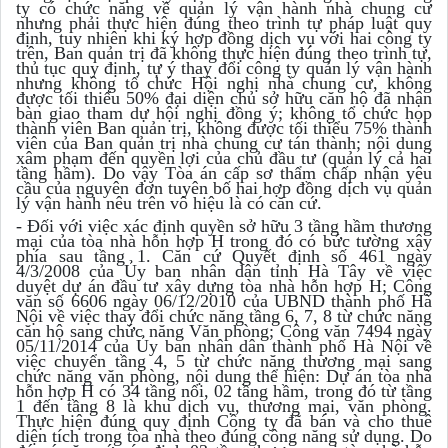
ty có chức năng về quản lý vận hành nhà chung cư
nhưng phải thực hiện đúng theo trình tự pháp luật quy
định, tuy nhiên khi ký hợp đồng dịch vụ với hai công ty
trên, Ban quản trị đã không thực hiện đúng theo trình tự,
thủ tục quy định, tự ý thay đổi công ty quản lý vận hành
nhưng không tổ chức Hội nghị nhà chung cư, không
được tối thiểu 50% đại diện chủ sở hữu căn hộ đã nhận
bàn giao tham dự hội nghị đồng ý; không tổ chức họp
thành viên Ban quản trị, không được tối thiểu 75% thành
viên của Ban quản trị nhà chung cư tán thành; nội dung
xâm phạm đến quyền lợi của chủ đầu tư (quản lý cả hai
tầng hầm). Do vậy Tòa án cấp sơ thẩm chấp nhận yêu
cầu của nguyên đơn tuyên bố hai hợp đồng dịch vụ quản
lý vận hành nêu trên vô hiệu là có căn cứ.
- Đối với việc xác định quyền sở hữu 3 tầng hầm thương
mại của tòa nhà hỗn hợp H trong đó có bức tường xây
phía sau tầng 1. Căn cứ Quyết định số 461 ngày
4/3/2008 của Ủy ban nhân dân tỉnh Hà Tây về việc
duyệt dự án đầu tư xây dựng tòa nhà hỗn hợp H; Công
văn số 6606 ngày 06/12/2010 của UBND thành phố Hà
Nội về việc thay đổi chức năng tầng 6, 7, 8 từ chức năng
căn hộ sang chức năng Văn phòng; Công văn 7494 ngày
05/11/2014 của Ủy ban nhân dân thành phố Hà Nội về
việc chuyển tầng 4, 5 từ chức năng thương mại sang
chức năng văn phòng, nội dung thể hiện: Dự án tòa nhà
hỗn hợp H có 34 tầng nổi, 02 tầng hầm, trong đó từ tầng
1 đến tầng 8 là khu dịch vụ, thương mại, văn phòng.
Thực hiện đúng quy định Công ty đã bán và cho thuê
diện tích trong tòa nhà theo đúng công năng sử dụng. Do