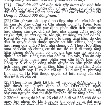
[21] - Thuế đất đối với diện tích xây dựng tòa nhà hỗn
hợp H, Công ty cổ phần đầu tư xây dựng và phát triển
đô thị S nộp theo thông báo của Chi cục Thuế quận Hà
Đông là 23.850.000 đồng/năm.”
[22] Căn cứ vào các quy định cũng như các văn bản trả
lời của Bộ Xây dựng và Chi nhánh Công ty Kiểm toán
và Tư vấn E nêu trên xác định, phần diện tích thuộc sở
hữu chung của các chủ sở hữu nhà chung cư là nơi để
xe
(xe đạp, xe cho người tàn tật, xe động cơ hai bánh)
.
Riêng đối với khu vực để xe ô tô trong tầng hầm do chủ
đầu tư quyết định thuộc quyền sở hữu chung hoặc sở
hữu riêng của chủ sở hữu nhà chung cư. Theo Hợp đồng
mua bán căn hộ chung cư thì nơi để xe ô tô trong tầng
hầm không được phân bổ vào giá bán căn hộ nên xác
định là sở hữu riêng của chủ đầu tư. Do vậy, Tòa án cấp
sơ thẩm chấp nhận một phần yêu cầu khởi kiện của
Công ty S về việc công nhận quyền sở hữu phần diện
tích trông giữ xe ô tô tại tầng hầm 1 và tầng hầm 2 của
Tòa nhà hỗn hợp H có địa chỉ tại 131 đường A, phường
B, quận C, Hà Nội thuộc quyền sở hữu riêng của chủ
đầu tư là có căn cứ.
[23] Theo hồ sơ thiết kế bản vẽ thi công được Công ty
phê duyệt tại Quyết định số 32 QĐ/CT-KT ngày
27/3/2009; bản vẽ hoàn công ngày 31/12/2010 và trình
bày của nguyên đơn thì diện tích sàn để xe tầng hầm 1 là
2
2.330m
, trong đó bố trí 26 chỗ để ô tô và 555 chỗ để xe
máy, tuy nhiên do khi thiết kế thi công vị trí đặt máy
phát điện tại tầng hầm 2 không đảm bảo nên Công ty S