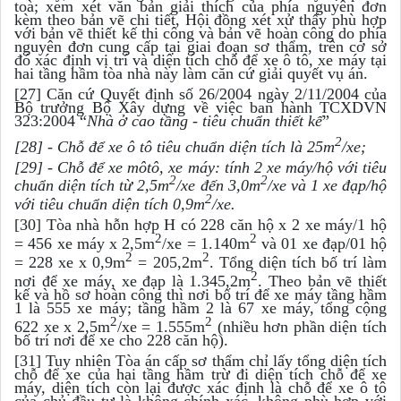
toà; xem xét văn bản giải thích của phía nguyên đơn
kèm theo bản vẽ chi tiết, Hội đồng xét xử thấy phù hợp
với bản vẽ thiết kế thi công và bản vẽ hoàn công do phía
nguyên đơn cung cấp tại giai đoạn sơ thẩm, trên cơ sở
đó xác định vị trí và diện tích chỗ để xe ô tô, xe máy tại
hai tầng hầm tòa nhà này làm căn cứ giải quyết vụ án.
[27] Căn cứ Quyết định số 26/2004 ngày 2/11/2004 của
Bộ trưởng Bộ Xây dựng về việc ban hành TCXDVN
323:2004 “
Nhà ở cao tầng - tiêu chuẩn thiết kế
”
2
[28] - Chỗ để xe ô tô tiêu chuẩn diện tích là 25m
/xe;
[29] - Chỗ để xe môtô, xe máy: tính 2 xe máy/hộ với tiêu
2
2
chuẩn diện tích từ 2,5m
/xe đến 3,0m
/xe và 1 xe đạp/hộ
2
với tiêu chuẩn diện tích 0,9m
/xe.
[30] Tòa nhà hỗn hợp H có 228 căn hộ x 2 xe máy/1 hộ
2
2
= 456 xe máy x 2,5m
/xe = 1.140m
và 01 xe đạp/01 hộ
2
2
= 228 xe x 0,9m
= 205,2m
. Tổng diện tích bố trí làm
2
nơi để xe máy, xe đạp là 1.345,2m
. Theo bản vẽ thiết
kế và hồ sơ hoàn công thì nơi bố trí để xe máy tầng hầm
1 là 555 xe máy; tầng hầm 2 là 67 xe máy, tổng cộng
2
2
622 xe x 2,5m
/xe = 1.555m
(nhiều hơn phần diện tích
bố trí nơi để xe cho 228 căn hộ).
[31] Tuy nhiên Tòa án cấp sơ thẩm chỉ lấy tổng diện tích
chỗ để xe của hai tầng hầm trừ đi diện tích chỗ để xe
máy, diện tích còn lại được xác định là chỗ để xe ô tô
của chủ đầu tư là không chính xác, không phù hợp với