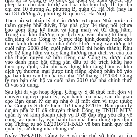
phép làm chủ đầu tư dự án Tòa nhà hỗn hợp H, tại địa
chỉ km 10 đường A, phường B, quận C, Hà Nội (nay là
số 131 đường A, phường B, quận C, Hà Nội).
Theo hồ sơ pháp lý dự án được cơ quan Nhà nước có
thẩm quyền phê duyệt, Tòa nhà gồm 34 tầng nổi (chưa
bao gồm tầng kỹ thuật và tầng mái) và 02 tầng hầm.
Trong đó, khu thương mại dịch vụ, văn phòng từ tầng 1
đến tầng 8 do Công ty S trực tiếp kinh doanh hoặc cho
thuê kinh doanh. Tòa nhà được khởi công xây dựng từ
cuối năm 2008 đến cuối năm 2010 thì hoàn thành; Khu
vực 02 tầng hầm và các tầng thương mại dịch vụ của tòa
nhà thuộc quyền sở hữu riêng của Công ty, được đưa
vào danh mục bất động sản đầu tư để trích khấu hao
theo quy định; Chi phí xây dựng khu tầng hầm và khu
dịch vụ thương mại được tính riêng không phân bổ vào
giá bán khu căn hộ của tòa nhà. Từ tháng 11/2008, Công
ty mở bán căn hộ và cuối năm 2010 tòa nhà chính thức
đi vào sử dụng.
Sau khi đi vào hoạt động, Công ty S đã thuê một đơn vị
chuyên nghiệp quản lý, vận hành tòa nhà, sau đó giao
cho Ban quản lý dự án nhà ở H một đơn vị trực thuộc
của Công ty S thực hiện. Từ tháng 8/2016, Ban quản lý
dự án nhà ở H đã chuyển thành Công ty TNHH MTV
quản lý và kinh doanh dịch vụ D để đáp ứng yêu cầu về
công tác quản lý, vận hành tòa nhà theo đúng quy định
của Thông tư số 02/2016/TT-BXD về ban hành quy chế
quản lý, sử dụng nhà chung cư.
Ngày 26/9/2016, Công ty S và các chủ sở hữu tại tòa