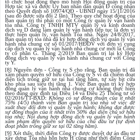
tổ chức hoạt động theo mô hình Hội đồng quản trị của
Hợp tác xã và được Ủy ban nhân dân quận Đ công nhận
theo Quyết định số 10974/QĐ - UBND ngày 15/11/2016
(sau đó được sửa đổi 2 lần). Theo quy chế hoạt động của
Ban quản trị thì phải có một Công ty quản lý vận hành
tòa nhà. Công ty TNHH MTV quản lý và kinh doanh
dịch vụ D đang làm quản lý vận hành tiếp tục là đơn vị
thực hiện quản lý, vận hành Tòa nhà. Ngày 24/8/2017,
Ban quản trị tòa nhà đã ký hợp đồng dịch vụ quản lý vận
hành nhà chung cư số 01/2017/HĐDV với đơn vị cung
cấp dịch vụ quản lý vận hành nhà chung cư mới là Công
ty cổ phần G. Tháng 2/2019 Ban quản trị lại ký Hợp
đồng dịch vụ quản lý vận hành nhà chung cư với Công
ty Y.
[8] Nguyên đơn - Công ty S cho rằng, Ban quản trị đã
xâm phạm quyền sở hữu của Công ty S vì đã chiếm đoạt
diện tích trông giữ xe tại hai tầng hầm, tự xây bịt cửa
kho phía sau siêu thị tầng 1. Việc Ban quản trị ký hợp
đồng quản lý vận hành nhà chung cư không thực hiện
theo đúng quy định tại Điều 14 và Điều 25 Thông tư số
02/2016/TT-BXD:
Không có sự đồng thuận của ít nhất
75% (4/5) thành viên Ban quản trị tòa nhà về việc đề
xuất thay đổi đơn vị quản lý vận hành; không đạt được
sự đồng thuận của ít nhất trên 50% đại diện chủ sở hữu
tòa nhà; Nội dung hợp đồng dịch vụ quản lý vận hành
xâm phạm đến quyền sở hữu của chủ đầu tư (tự định
đoạt phần trông giữ xe tại 02 tầng hầm).
[9] Xét thấy, thời điểm Công ty được duyệt dự án đầu tư
xây dựng Tòa nhà hỗn hợp H cũng như thời điểm Công