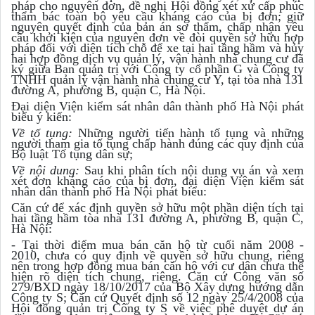
pháp cho nguyên đơn, đề nghị Hội đồng xét xử cấp phúc
thẩm bác toàn bộ yêu cầu kháng cáo của bị đơn; giữ
nguyên quyết định của bản án sơ thẩm, chấp nhận yêu
cầu khởi kiện của nguyên đơn về đòi quyền sở hữu hợp
pháp đối với diện tích chỗ để xe tại hai tầng hầm và hủy
hai hợp đồng dịch vụ quản lý, vận hành nhà chung cư đã
ký giữa Ban quản trị với Công ty cổ phần G và Công ty
TNHH quản lý vận hành nhà chung cư Y, tại tòa nhà 131
đường A, phường B, quận C, Hà Nội.
Đại diện Viện kiểm sát nhân dân thành phố Hà Nội phát
biểu ý kiến:
Về tố tụng:
Những người tiến hành tố tụng và những
người tham gia tố tụng chấp hành đúng các quy định của
Bộ luật Tố tụng dân sự;
Về nội dung:
Sau khi phân tích nội dung vụ án và xem
xét đơn kháng cáo của bị đơn, đại diện Viện kiểm sát
nhân dân thành phố Hà Nội phát biểu:
Căn cứ để xác định quyền sở hữu một phần diện tích tại
hai tầng hầm tòa nhà 131 đường A, phường B, quận C,
Hà Nội:
- Tại thời điểm mua bán căn hộ từ cuối năm 2008 -
2010, chưa có quy định về quyền sở hữu chung, riêng
nên trong hợp đồng mua bán căn hộ với cư dân chưa thể
hiện rõ diện tích chung, riêng. Căn cứ Công văn số
279/BXD ngày 18/10/2017 của Bộ Xây dựng hướng dẫn
Công ty S; Căn cứ Quyết định số 12 ngày 25/4/2008 của
Hội đồng quản trị Công ty S về việc phê duyệt dự án