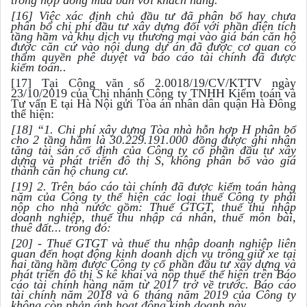
trong hợp đồng mua bán với khách hàng.
[16] Việc xác định chủ đầu tư đã phân bổ hay chưa
phân bổ chi phí đầu tư xây dựng đối với phần diện tích
tầng hầm và khu dịch vụ thương mại vào giá bán căn hộ
được căn cứ vào nội dung dự án đã được cơ quan có
thẩm quyền phê duyệt và báo cáo tài chính đã được
kiểm toán..
[17] Tại Công văn số 2.0018/19/CV/KTTV ngày
23/10/2019 của Chi nhánh Công ty TNHH Kiểm toán và
Tư vấn E tại Hà Nội gửi Tòa án nhân dân quận Hà Đông
thể hiện:
[18] “1. Chi phí xây dựng Tòa nhà hỗn hợp H phân bổ
cho 2 tầng hầm là 30.229.191.000 đồng được ghi nhận
tăng tài sản cố định của Công ty cổ phần đầu tư xây
dựng và phát triển đô thị S, không phân bổ vào giá
thành căn hộ chung cư.
[19] 2. Trên báo cáo tài chính đã được kiểm toán hàng
năm của Công ty thể hiện các loại thuế Công ty phải
nộp cho nhà nước gồm: Thuế GTGT, thuế thu nhập
doanh nghiệp, thuế thu nhập cá nhân, thuế môn bài,
thuê đất... trong đó:
[20] - Thuế GTGT và thuế thu nhập doanh nghiệp liên
quan đến hoạt động kinh doanh dịch vụ trông giữ xe tại
hai tầng hầm được Công ty cổ phần đầu tư xây dựng và
phát triển đô thị S kê khai và nộp thuế thể hiện trên Báo
cáo tài chính hàng năm từ 2017 trở về trước. Báo cáo
tài chính năm 2018 và 6 tháng năm 2019 của Công ty
không còn phản ánh hoạt động kinh doanh này.