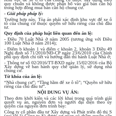
quy chuẩn và không được phân bổ vào giá bán căn hộ
trong hợp đồng mua bán căn hộ chung cư.
- Giải pháp pháp lý:
Trường hợp này, Tòa án phải xác định khu vực để xe ô
tô của chung cư thuộc quyền sở hữu riêng của chủ đầu
tư.
Quy định của pháp luật liên quan đến án lệ:
- Điều 70 Luật Nhà ở năm 2005 (tương ứng với Điều
100 Luật Nhà ở năm 2014);
- Điểm b khoản 1 và điểm c khoản 2, khoản 3 Điều 49
Nghị định số 71/2010/NĐ-CP ngày 23/6/2010 của Chính
phủ quy định chi tiết và hướng dẫn thi hành Luật Nhà ở;
- Thông tư số 02/2016/TT-BXD ngày 15/02/2016 của Bộ
Xây dựng về ban hành quy chế quản lý, sử dụng nhà
chung cư.
Từ khóa của án lệ:
“Nhà chung cư”; “Tầng hầm để xe ô tô”; “Quyền sở hữu
riêng của chủ đầu tư”.
NỘI DUNG VỤ ÁN:
Theo đơn khởi kiện và các lời khai trong quá trình giải
quyết vụ án, nguyên đơn và người đại diện theo ủy
quyền của nguyên đơn trình bày:
Công ty cổ phần đầu tư Xây dựng và Phát triển đô thị S
(gọi tắt là Công ty S) được cơ quan có thẩm quyền cấp