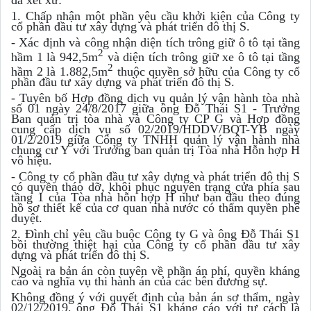
đã xét xử:
1. Chấp nhận một phần yêu cầu khởi kiện của Công ty
cổ phần đầu tư xây dựng và phát triển đô thị S.
- Xác định và công nhận diện tích trông giữ ô tô tại tầng
2
hầm 1 là 942,5m
và diện tích trông giữ xe ô tô tại tầng
2
hầm 2 là 1.882,5m
thuộc quyền sở hữu của Công ty cổ
phần đầu tư xây dựng và phát triển đô thị S.
- Tuyên bố Hợp đồng dịch vụ quản lý vận hành tòa nhà
số 01 ngày 24/8/2017 giữa ông Đỗ Thái S1 - Trưởng
Ban quản trị tòa nhà và Công ty CP G và Hợp đồng
cung cấp dịch vụ số 02/2019/HDDV/BQT-YB ngày
01/2/2019 giữa Công ty TNHH quản lý vận hành nhà
chung cư Y với Trưởng ban quản trị Tòa nhà Hỗn hợp H
vô hiệu.
- Công ty cổ phần đầu tư xây dựng và phát triển đô thị S
có quyền tháo dỡ, khôi phục nguyên trạng cửa phía sau
tầng 1 của Tòa nhà hỗn hợp H như ban đầu theo đúng
hồ sơ thiết kế của cơ quan nhà nước có thẩm quyền phê
duyệt.
2. Đình chỉ yêu cầu buộc Công ty G và ông Đỗ Thái S1
bồi thường thiệt hại của Công ty cổ phần đầu tư xây
dựng và phát triển đô thị S.
Ngoài ra bản án còn tuyên về phần án phí, quyền kháng
cáo và nghĩa vụ thi hành án của các bên đương sự.
Không đồng ý với quyết định của bản án sơ thẩm, ngày
02/12/2019, ông Đỗ Thái S1 kháng cáo với tư cách là