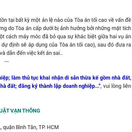
ồn tại bất kỳ một án lệ nào của Tòa án tối cao về vấn đề
hưng do Tòa án cấp dưới bị ảnh hưởng bởi những mặt tích
một cách máy móc đã bỏ qua sự khác biệt giữa hai vụ án
lệ dự định sẽ áp dụng của Tòa án tối cao), sau đó đưa ra
à dẫn đến việc kết án sai..
---
iệp; làm thủ tục khai nhận di sản thừa kế gồm nhà đất,
hà đất; đăng ký thành lập doanh nghiệp...
"
, vui lòng liên
LUẬT VẠN THÔNG
, quận Bình Tân, TP. HCM