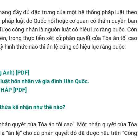
ang đầy đủ đặc trưng của một hệ thống pháp luật theo
ản pháp luật do Quốc hội hoặc cơ quan có thẩm quyền ban
được công nhận là nguồn luật có hiệu lực ràng buộc. Còn
iên, trong thực tiễn xét xử phán quyết của Tòa án tối cao
kỳ hình thức nào thì án lệ cũng có hiệu lực ràng buộc.
g Anh) [PDF]
 luật hôn nhân và gia đình Hàn Quốc.
 PHÁP [PDF]
i thừa kế nhận như thế nào?
“phán quyết của Tòa án tối cao”. Một phán quyết của Tòa
là “án lệ” cho dù phán quyết đó đã được nêu trên “Công