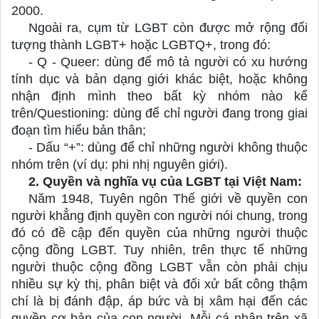
2000.
Ngoài ra, cụm từ LGBT còn được mở rộng đối 
tượng thành LGBT+ hoặc LGBTQ+, trong đó: 
- Q - Queer: dùng để mô tả người có xu hướng 
tính dục và bản dạng giới khác biệt, hoặc không 
nhận định mình theo bất kỳ nhóm nào kể 
trên/Questioning: dùng để chỉ người đang trong giai 
đoạn tìm hiểu bản thân;
- Dấu “+”: dùng để chỉ những người không thuộc 
nhóm trên (ví dụ: phi nhị nguyên giới).
2. 
Quyền và nghĩa vụ của LGBT tại Việt Nam:
Năm 1948, Tuyên ngôn Thế giới về quyền con 
người khẳng định quyền con người nói chung, trong 
đó có đề cập đến quyền của những người thuộc 
cộng đồng LGBT. Tuy nhiên, trên thực tế những 
người thuộc cộng đồng LGBT vẫn còn phải chịu 
nhiều sự kỳ thị, phân biệt và đối xử bất công thậm 
chí là bị đánh đập, áp bức và bị xâm hại đến các 
quyền cơ bản của con người. Mỗi cá nhân trên xã 