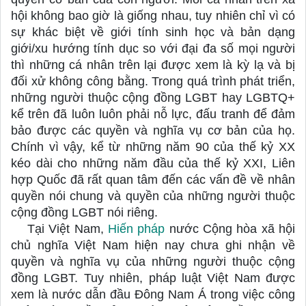
hội không bao giờ là giống nhau, tuy nhiên chỉ vì có 
sự khác biệt về giới tính sinh học và bản dạng 
giới/xu hướng tính dục so với đại đa số mọi người 
thì những cá nhân trên lại được xem là kỳ lạ và bị 
đối xử không công bằng. Trong quá trình phát triển, 
những người thuộc cộng đồng LGBT hay LGBTQ+ 
kể trên đã luôn luôn phải nỗ lực, đấu tranh để đảm 
bảo được các quyền và nghĩa vụ cơ bản của họ. 
Chính vì vậy, kể từ những năm 90 của thế kỷ XX 
kéo dài cho những năm đầu của thế kỷ XXI, Liên 
hợp Quốc đã rất quan tâm đến các vấn đề về nhân 
quyền nói chung và quyền của những người thuộc 
cộng đồng LGBT nói riêng.
Tại Việt Nam, 
Hiến pháp
 nước Cộng hòa xã hội 
chủ nghĩa Việt Nam hiện nay chưa ghi nhận về 
quyền và nghĩa vụ của những người thuộc cộng 
đồng LGBT. Tuy nhiên, pháp luật Việt Nam được 
xem là nước dẫn đầu Đông Nam Á trong việc công 