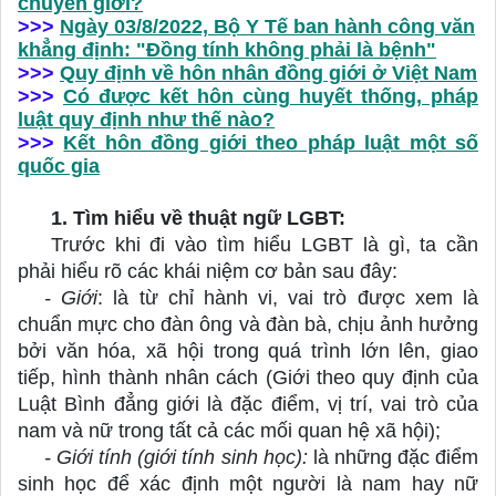
chuyển giới?
>>>
Ngày 03/8/2022, Bộ Y Tế ban hành công văn
khẳng định: "Đồng tính không phải là bệnh"
>>>
Quy định về hôn nhân đồng giới ở Việt Nam
>>>
Có được kết hôn cùng huyết thống, pháp
luật quy định như thế nào?
>>>
Kết hôn đồng giới theo pháp luật một số
quốc gia
1. Tìm hiểu về thuật ngữ LGBT:
Trước khi đi vào tìm hiểu LGBT là gì, ta cần 
phải hiểu rõ các khái niệm cơ bản sau đây:
- Giới
: 
là từ chỉ hành vi, vai trò được xem là 
chuẩn mực cho đàn ông và đàn bà, chịu ảnh hưởng 
bởi văn hóa, xã hội trong quá trình lớn lên, giao 
tiếp, hình thành nhân cách (Giới theo quy định của 
Luật Bình đẳng giới là đặc điểm, vị trí, vai trò của 
nam và nữ trong tất cả các mối quan hệ xã hội);
- Giới tính (giới tính sinh học): 
là những đặc điểm 
sinh học để xác định một người là nam hay nữ 