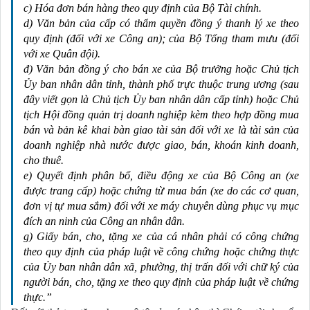
c) Hóa đơn bán hàng theo quy định của Bộ Tài chính.
d) Văn bản của cấp có thẩm quyền đồng ý thanh lý xe theo 
quy định (đối với xe Công an); của Bộ Tổng tham mưu (đối 
với xe Quân đội).
đ) Văn bản đồng ý cho bán xe của Bộ trưởng hoặc Chủ tịch 
Ủy ban nhân dân tỉnh, thành phố trực thuộc trung ương (sau 
đây viết gọn là Chủ tịch Ủy ban nhân dân cấp tỉnh) hoặc Chủ 
tịch Hội đồng quản trị doanh nghiệp kèm theo hợp đồng mua 
bán và bản kê khai bàn giao tài sản đối với xe là tài sản của 
doanh nghiệp nhà nước được giao, bán, khoán kinh doanh, 
cho thuê.
e) Quyết định phân bổ, điều động xe của Bộ Công an (xe 
được trang cấp) hoặc chứng từ mua bán (xe do các cơ quan, 
đơn vị tự mua sắm) đối với xe máy chuyên dùng phục vụ mục 
đích an ninh của Công an nhân dân.
g) Giấy bán, cho, tặng xe của cá nhân phải có công chứng 
theo quy định của pháp luật về công chứng hoặc chứng thực 
của Ủy ban nhân dân xã, phường, thị trấn đối với chữ ký của 
người bán, cho, tặng xe theo quy định của pháp luật về chứng 
thực.”