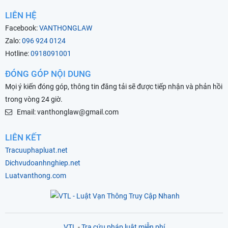
LIÊN HỆ
Facebook:
VANTHONGLAW
Zalo:
096 924 0124
Hotline:
0918091001
ĐÓNG GÓP NỘI DUNG
Mọi ý kiến đóng góp, thông tin đăng tải sẽ được tiếp nhận và phản hồi
trong vòng 24 giờ.
Email: vanthonglaw@gmail.com
LIÊN KẾT
Tracuuphapluat.net
Dichvudoanhnghiep.net
Luatvanthong.com
VTL
-
Tra cứu pháp luật miễn phí