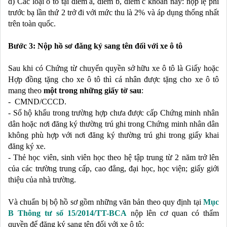
d) Các loại ô tô tại điểm a, điểm b, điểm c khoản này: nộp lệ phí 
trước bạ lần thứ 2 trở đi với mức thu là 2% và áp dụng thống nhất 
trên toàn quốc.
Bước 3: Nộp hồ sơ đăng ký sang tên đối với xe ô tô
Sau khi có Chứng từ chuyển quyền sở hữu xe ô tô là Giấy hoặc 
Hợp đồng tặng cho xe ô tô thì cá nhân được tặng cho xe ô tô 
mang theo 
một trong những giấy tờ sau
: 
-  CMND/CCCD.
- Sổ hộ khẩu trong trường hợp chưa được cấp Chứng minh nhân 
dân hoặc nơi đăng ký thường trú ghi trong Chứng minh nhân dân 
không phù hợp với nơi đăng ký thường trú ghi trong giấy khai 
đăng ký xe.
- Thẻ học viên, sinh viên học theo hệ tập trung từ 2 năm trở lên 
của các trường trung cấp, cao đẳng, đại học, học viện; giấy giới 
thiệu của nhà trường.
Và chuẩn bị bộ hồ sơ gồm những văn bản theo quy định tại 
Mục 
B Thông tư số 15/2014/TT-BCA
 nộp lên cơ quan có thẩm 
quyền để đăng ký sang tên đối với xe ô tô: