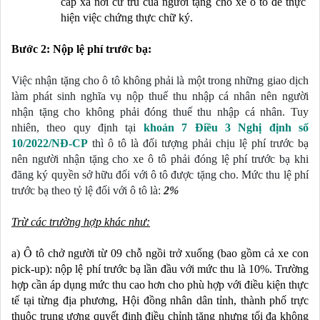
cấp xã nơi cư trú của người tặng cho xe ô tô để thực 
hiện việc chứng thực chữ ký.  
Bước 2: Nộp lệ phí trước bạ:
Việc nhận tặng cho ô tô không phải là một trong những giao dịch 
làm phát sinh nghĩa vụ nộp thuế thu nhập cá nhân nên người 
nhận tặng cho không phải đóng thuế thu nhập cá nhân. Tuy 
nhiên, theo quy định tại 
khoản 7 Điều 3 Nghị định số 
10/2022/NĐ-CP
 thì ô tô là đối tượng phải chịu lệ phí trước bạ 
nên người nhận tặng cho xe ô tô phải đóng lệ phí trước bạ khi 
đăng ký quyền sở hữu đối với ô tô được tặng cho. Mức thu lệ phí 
trước bạ theo tỷ lệ đối với ô tô là:
 2%
Trừ các trường hợp khác như:
a) Ô tô chở người từ 09 chỗ ngồi trở xuống (bao gồm cả xe con 
pick-up): nộp lệ phí trước bạ lần đầu với mức thu là 10%. Trường 
hợp cần áp dụng mức thu cao hơn cho phù hợp với điều kiện thực 
tế tại từng địa phương, Hội đồng nhân dân tỉnh, thành phố trực 
thuộc trung ương quyết định điều chỉnh tăng nhưng tối đa không 