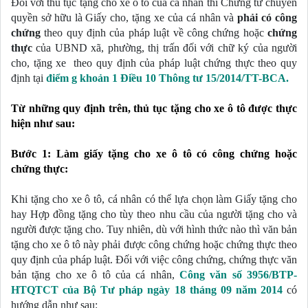
Đối với thủ tục tặng cho xe ô tô của cá nhân thì Chứng từ chuyển 
quyền sở hữu là Giấy cho, tặng xe của cá nhân và 
phải có công 
chứng
 theo quy định của pháp luật về công chứng hoặc
 chứng 
thực
 của UBND xã, phường, thị trấn đối với chữ ký của người 
cho, tặng xe  theo quy định của pháp luật chứng thực theo quy 
định tại 
điểm g khoản 1 Điều 10 Thông tư 15/2014/TT-BCA.
Từ những quy định trên, thủ tục tặng cho xe ô tô được thực 
hiện như sau:
Bước 1: Làm giấy tặng cho xe ô tô có công chứng hoặc 
chứng thực:
Khi tặng cho xe ô tô, cá nhân có thể lựa chọn làm Giấy tặng cho 
hay Hợp đồng tặng cho tùy theo nhu cầu của người tặng cho và 
người được tặng cho. Tuy nhiên, dù với hình thức nào thì văn bản 
tặng cho xe ô tô này phải được công chứng hoặc chứng thực theo 
quy định của pháp luật. Đối với việc công chứng, chứng thực văn 
bản tặng cho xe ô tô của cá nhân, 
Công văn số 3956/BTP-
HTQTCT của Bộ Tư pháp ngày 18 tháng 09 năm 2014
 có 
hướng dẫn như sau: