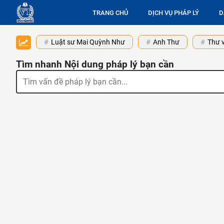
TRANG CHỦ
DỊCH VỤ PHÁP LÝ
D
Luật sư Mai Quỳnh Như
Anh Thư
Thư v
Tìm nhanh Nội dung pháp lý bạn cần