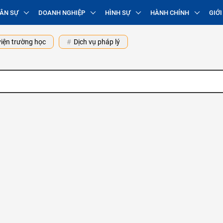
ÂN SỰ
DOANH NGHIỆP
HÌNH SỰ
HÀNH CHÍNH
GIỚI
iện trường học
Dịch vụ pháp lý