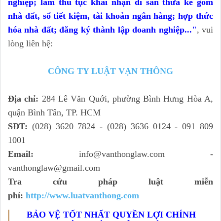
nghiệp; làm thủ tục khai nhận di sản thừa kế gồm
nhà đất, sổ tiết kiệm, tài khoản ngân hàng; hợp thức
hóa nhà đất; đăng ký thành lập doanh nghiệp...
"
, vui
lòng liên hệ:
CÔNG TY LUẬT VẠN THÔNG
Địa chỉ:
284 Lê Văn Quới, phường Bình Hưng Hòa A,
quận Bình Tân, TP. HCM
SĐT:
(028) 3620 7824 - (028) 3636 0124 - 091 809
1001
Email:
info@vanthonglaw.com -
vanthonglaw@gmail.com
Tra cứu pháp luật miễn
phí:
http://www.luatvanthong.com
BẢO VỆ TỐT NHẤT QUYỀN LỢI CHÍNH