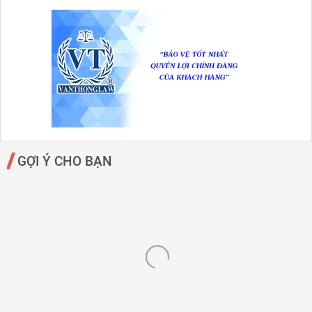
GỢI Ý CHO BẠN