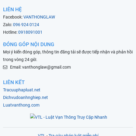
LIÊN HỆ
Facebook:
VANTHONGLAW
Zalo:
096 924 0124
Hotline:
0918091001
ĐÓNG GÓP NỘI DUNG
Mọi ý kiến đóng góp, thông tin đăng tải sẽ được tiếp nhận và phản hồi
trong vòng 24 giờ.
Email: vanthonglaw@gmail.com
LIÊN KẾT
Tracuuphapluat.net
Dichvudoanhnghiep.net
Luatvanthong.com
VTL
-
Tra cứu pháp luật miễn phí