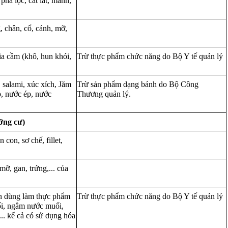
pha lọc, cắt lát, mảnh,
, chân, cổ, cánh, mỡ,
ia cầm (khô, hun khói,
Trừ thực phẩm chức năng do Bộ Y tế quản lý
 salami, xúc xích, Jăm
Trừ sản phẩm dạng bánh do Bộ Công
úp, nước ép, nước
Thương quản lý.
ỡng cư)
con, sơ chế, fillet,
ỡ, gan, trứng,... của
ản dùng làm thực phẩm
Trừ thực phẩm chức năng do Bộ Y tế quản lý
ối, ngâm nước muối,
... kể cả có sử dụng hóa