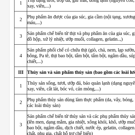
Thịt dạng tươi, ướp đá, giữ mát, đông lạnh (nguyên con, 
1
xay, viên,...)
Phụ phẩm ăn được của gia súc, gia cầm (nội tạng, xương
2
máu,...)
Sản phẩm chế biến từ thịt và phụ phẩm ăn của gia súc, g
3
đồ hộp, xử lý nhiệt, ướp muối, collagen, gelatin..,)
Sản phẩm phối chế có chứa thịt (giò, chả, nem, lạp sườn,
4
bông, Pa tê, thịt bao bột, tẩm bột, tẩm bột, ngâm dầu, s
chiết,...)
III
Thủy sản và sản phẩm thủy sản (bao gồm các loài lư
Thủy sản sống, tươi, ướp đá, bảo quản lạnh (dạng nguyên 
1
xay, viên, cắt lát, bóc vỏ, cán mỏng,...)
Phụ phẩm thủy sản dùng làm thực phẩm (da, vây, bóng, m
2
các loài thủy sản)
Sản phẩm chế biến từ thủy sản và các phụ phẩm thủy s
(lên men, dạng mắm, gia nhiệt, xông khói, khô, ướp mu
3
bao bột, ngâm dầu, dịch chiết, nước ép, gelatin, collagen
chất, phụ gia, chất hỗ trợ chế biến)