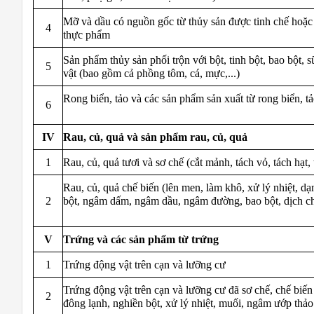
Mỡ và dầu có nguồn gốc từ thủy sản được tinh chế hoặc
4
thực phẩm
Sản phẩm thủy sản phối trộn với bột, tinh bột, bao bột, 
5
vật (bao gồm cả phồng tôm, cá, mực,...)
Rong biển, tảo và các sản phẩm sản xuất từ rong biển, 
6
IV
Rau, củ, quả và sản phẩm rau, củ, quả
1
Rau, củ, quả tươi và sơ chế (cắt mảnh, tách vỏ, tách hạt, 
Rau, củ, quả chế biến (lên men, làm khô, xử lý nhiệt, d
2
bột, ngâm dấm, ngâm dầu, ngâm đường, bao bột, dịch chi
V
Trứng và các sản phẩm từ trứng
1
Trứng động vật trên cạn và lưỡng cư
Trứng động vật trên cạn và lưỡng cư đã sơ chế, chế biến
2
đông lạnh, nghiền bột, xử lý nhiệt, muối, ngâm ướp thảo 