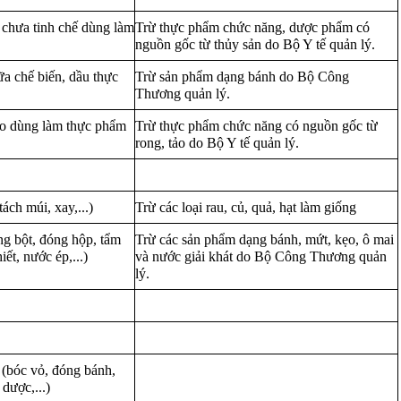
 chưa tinh chế dùng làm
Trừ thực phẩm chức năng, dược phẩm có
nguồn gốc từ thủy sản do Bộ Y tế quản lý.
sữa chế biến, dầu thực
Trừ sản phẩm dạng bánh do Bộ Công
Thương quản lý.
tảo dùng làm thực phẩm
Trừ thực phẩm chức năng có nguồn gốc từ
rong, tảo do Bộ Y tế quản lý.
tách múi, xay,...)
Trừ các loại rau, củ, quả, hạt làm giống
ạng bột, đóng hộp, tẩm
Trừ các sản phẩm dạng bánh, mứt, kẹo, ô mai
ết, nước ép,...)
và nước giải khát do Bộ Công Thương quản
lý.
 (bóc vỏ, đóng bánh,
dược,...)