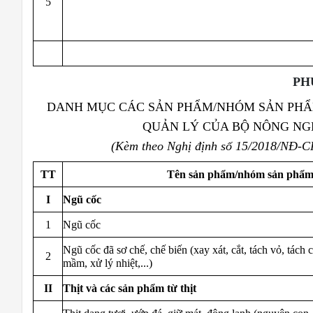
5
PH
DANH MỤC CÁC SẢN PHẨM/NHÓM SẢN PHẨ
QUẢN LÝ CỦA BỘ NÔNG NG
(Kèm theo Nghị định số 15/2018/NĐ-C
TT
Tên sản phẩm/nhóm sản phẩ
I
Ngũ cốc
1
Ngũ cốc
Ngũ cốc đã sơ chế, chế biến (xay xát, cắt, tách vỏ, tác
2
mầm, xử lý nhiệt,...)
II
Thịt và các sản phẩm từ thịt