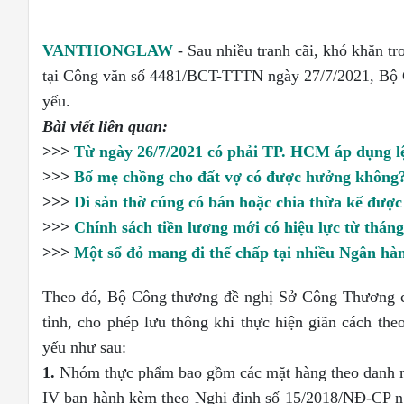
VANTHONGLAW
-
Sau nhiều tranh cãi, khó khăn tr
tại Công văn số 4481/BCT-TTTN ngày 27/7/2021, Bộ C
yếu.
Bài viết liên quan:
>>>
Từ ngày 26/7/2021 có phải TP. HCM áp dụng l
>>>
Bố mẹ chồng cho đất vợ có được hưởng không
>>>
Di sản thờ cúng có bán hoặc chia thừa kế đượ
>>>
Chính sách tiền lương mới có hiệu lực từ tháng
>>>
Một sổ đỏ mang đi thế chấp tại nhiều Ngân hà
Theo đó, Bộ Công thương đề nghị Sở Công Thương c
tỉnh, cho phép lưu thông khi thực hiện giãn cách th
yếu như sau:
1.
Nhóm thực phẩm bao gồm các mặt hàng theo danh mục 
IV ban hành kèm theo Nghị định số 15/2018/NĐ-CP n