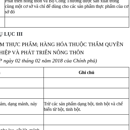
Phát triển nông thôn và Bộ Công Thương được sản xuất trong
cùng một cơ sở và chỉ để dùng cho các sản phẩm thực phẩm của cơ
sở đó
Ụ LỤC III
M THỰC PHẨM; HÀNG HÓA THUỘC THẨM QUYỀN
HIỆP VÀ PHÁT TRIỂN NÔNG THÔN
P ngày 02 tháng 02 năm 2018 của Chính phủ)
m
Ghi chú
h cám, dạng mảnh, nảy
Trừ các sản phẩm dạng bột, tinh bột và chế
biến từ bột, tinh bột.