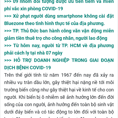
>>> 09 nhóm đối tượng được ưu tiên tiêm và miễn
phí vắc xin phòng COVID-19
>>> Xử phạt người dùng smartphone không cài đặt
Bluezone theo tình hình thực tế của địa phương.
>>> TP. Thủ Đức ban hành công văn vận động miễn
giảm tiền thuê trọ cho công nhân, người lao động
>>> Từ hôm nay, người từ TP. HCM về địa phương
phải cách ly tại nhà 07 ngày
>>> HỖ TRỢ DOANH NGHIỆP TRONG GIAI ĐOẠN
DỊCH BỆNH COVID-19
Trên thế giới tính từ năm 1967 đến nay đã xảy ra
nhiều vụ tràn dầu lớn, gây thiệt hại nặng nề tới môi
trường biển cũng như gây thiệt hại về kinh tế cho con
người. Khi biển bị ô nhiễm sẽ ảnh hưởng lớn đến đời
sống của con người, ảnh hưởng đến toàn bộ sinh vật
dưới đáy biển và có tác động to lớn đối với toàn bộ