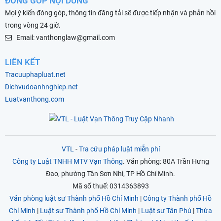
ĐÓNG GÓP NỘI DUNG
Mọi ý kiến đóng góp, thông tin đăng tải sẽ được tiếp nhận và phản hồi
trong vòng 24 giờ.
Email: vanthonglaw@gmail.com
LIÊN KẾT
Tracuuphapluat.net
Dichvudoanhnghiep.net
Luatvanthong.com
VTL
-
Tra cứu pháp luật miễn phí
Công ty Luật TNHH MTV Vạn Thông
. Văn phòng: 80A Trần Hưng
Đạo, phường Tân Sơn Nhì, TP Hồ Chí Minh.
Mã số thuế: 0314363893
Văn phòng luật sư Thành phố Hồ Chí Minh
|
Công ty Thành phố Hồ
Chí Minh
|
Luật sư Thành phố Hồ Chí Minh
|
Luật sư Tân Phú
|
Thừa