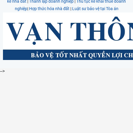
kế nhà đất
|
Thành lập doanh nghiệp
|
Thủ tục kê khai thuế doanh
nghiệp
|
Hợp thức hóa nhà đất
|
Luật sư bảo vệ tại Tòa án
-->