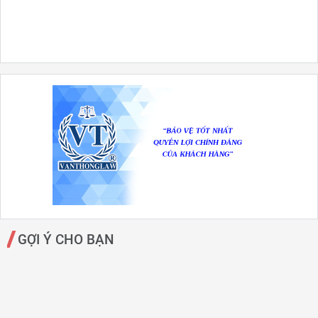
GỢI Ý CHO BẠN