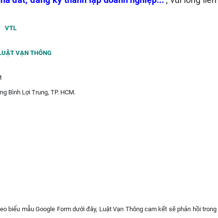
hà đất; đăng ký thành lập doanh nghiệp...
"
, vui lòng liên
VTL
LUẬT VẠN THÔNG
M
ng Bình Lợi Trung, TP. HCM.
heo biểu mẫu Google Form dưới đây, Luật Vạn Thông cam kết sẽ phản hồi trong