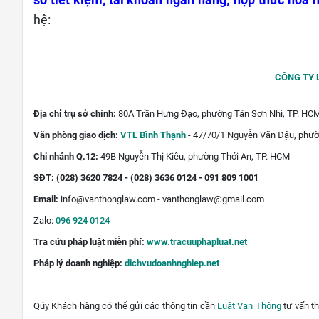
sổ tiết kiệm, tài khoản ngân hàng; hợp thức hóa n
hệ:
CÔNG TY 
Địa chỉ trụ sở chính:
80A Trần Hưng Đạo, phường Tân Sơn Nhì, TP. HC
Văn phòng giao dịch:
VTL Bình Thạnh
- 47/70/1 Nguyễn Văn Đậu, phườ
Chi nhánh Q.12:
49B Nguyễn Thị Kiêu, phường Thới An, TP. HCM
SĐT:
(028) 3620 7824 - (028) 3636 0124 - 091 809 1001
Email:
info@vanthonglaw.com - vanthonglaw@gmail.com
Zalo:
096 924 0124
Tra cứu pháp luật miễn phí:
www.tracuuphapluat.net
Pháp lý doanh nghiệp:
dichvudoanhnghiep.net
Qúy Khách hàng có thể gửi các thông tin cần
Luật Vạn Thông
tư vấn t