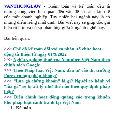
VANTHONGLAW
-
Kiểm toán và kế toán đều là
những công việc liên quan đến vấn đề sổ sách kinh tế
của một doanh nghiệp. Tuy nhiên hai ngành này là có
những điểm riêng nhất định. Bài viết này sẽ giúp độc giả
hiểu rõ hơn và có sự phân biệt giữa 2 ngành nghề này.
Bài liên quan:
>>>
Chế độ kế toán đối với cá nhân, tổ chức hoạt
động từ thiện từ ngày 01/9/2022
>>>
Nghĩa vụ đóng thuế của Youtuber Việt Nam theo
chính sách Google
>>>
Theo Pháp luật Việt Nam, đầu tư vào thị trường
Forex có hợp pháp không?
>>>
“Lùa gà chứng khoán” là gì? Người có hành vi
“lùa gà” sẽ bị xử lý như thế nào theo quy định pháp
luật?
>>>
Điều chỉnh hoạt động quảng cáo trong khuôn
khổ pháp luật cạnh tranh tại Việt Nam
1.
Kế toán