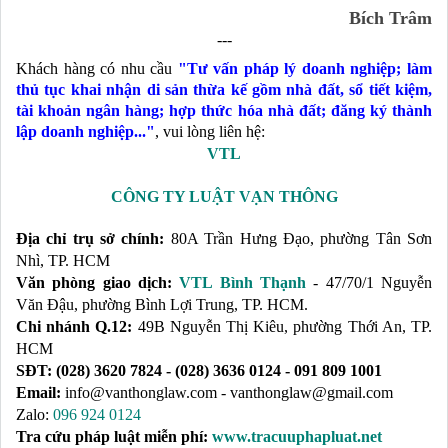
Bích Trâm
---
Khách hàng có nhu cầu
"Tư vấn pháp lý doanh nghiệp; làm
thủ tục khai nhận di sản thừa kế gồm nhà đất, sổ tiết kiệm,
tài khoản ngân hàng; hợp thức hóa nhà đất; đăng ký thành
lập doanh nghiệp...
"
, vui lòng liên hệ:
VTL
CÔNG TY LUẬT VẠN THÔNG
Địa chỉ trụ sở chính:
80A Trần Hưng Đạo, phường Tân Sơn
Nhì, TP. HCM
Văn phòng giao dịch:
VTL Bình Thạnh
- 47/70/1 Nguyễn
Văn Đậu, phường Bình Lợi Trung, TP. HCM.
Chi nhánh Q.12:
49B Nguyễn Thị Kiêu, phường Thới An, TP.
HCM
SĐT:
(028) 3620 7824 - (028) 3636 0124 - 091 809 1001
Email:
info@vanthonglaw.com - vanthonglaw@gmail.com
Zalo:
096 924 0124
Tra cứu pháp luật miễn phí:
www.tracuuphapluat.net