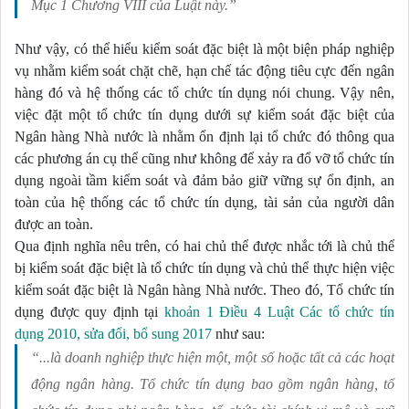
Mục 1 Chương VIII của Luật này.”
Như vậy, có thể hiểu kiểm soát đặc biệt là một biện pháp nghiệp 
vụ nhằm kiểm soát chặt chẽ, hạn chế tác động tiêu cực đến ngân 
hàng đó và hệ thống các tổ chức tín dụng nói chung. Vậy nên, 
việc đặt một tổ chức tín dụng dưới sự kiểm soát đặc biệt của 
Ngân hàng Nhà nước là nhằm ổn định lại tổ chức đó thông qua 
các phương án cụ thể cũng như không để xảy ra đổ vỡ tổ chức tín 
dụng ngoài tầm kiểm soát và đảm bảo giữ vững sự ổn định, an 
toàn của hệ thống các tổ chức tín dụng, tài sản của người dân 
được an toàn. 
Qua định nghĩa nêu trên, có hai chủ thể được nhắc tới là chủ thể 
bị kiểm soát đặc biệt là tổ chức tín dụng và chủ thể thực hiện việc 
kiểm soát đặc biệt là Ngân hàng Nhà nước. Theo đó, Tổ chức tín 
dụng được quy định tại 
khoản 1 Điều 4 Luật Các tổ chức tín 
dụng 2010, sửa đổi, bổ sung 2017
 như sau:
“...là doanh nghiệp thực hiện một, một số hoặc tất cả các hoạt
động ngân hàng. Tổ chức tín dụng bao gồm ngân hàng, tổ