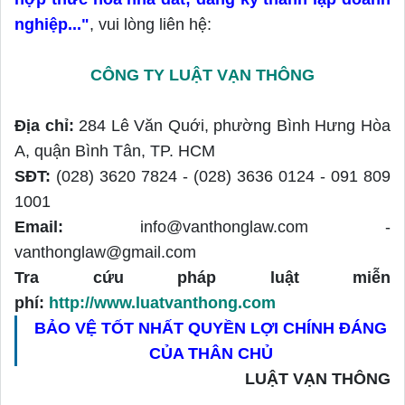
nghiệp...
"
, vui lòng liên hệ:
CÔNG TY LUẬT VẠN THÔNG
Địa chỉ:
284 Lê Văn Quới, phường Bình Hưng Hòa
A, quận Bình Tân, TP. HCM
SĐT:
(028) 3620 7824 - (028) 3636 0124 - 091 809
1001
Email:
info@vanthonglaw.com -
vanthonglaw@gmail.com
Tra cứu pháp luật miễn
phí:
http://www.luatvanthong.com
BẢO VỆ TỐT NHẤT QUYỀN LỢI CHÍNH ĐÁNG
CỦA THÂN CHỦ
LUẬT VẠN THÔNG