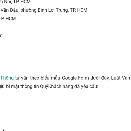
n Nhì, TP. HCM
 Văn Đậu, phường Bình Lợi Trung, TP. HCM.
 TP. HCM
1
om
 Thông
tư vấn theo biểu mẫu Google Form dưới đây, Luật Vạn
giữ bí mật thông tin QuýKhách hàng đã yêu cầu: