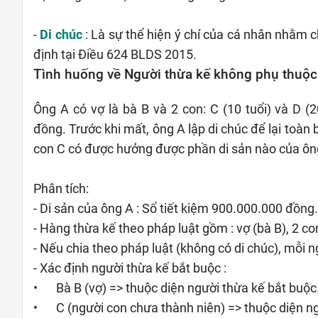
-
Di chúc
: Là sự thể hiện ý chí của cá nhân nhằm c
định tại Điều 624 BLDS 2015.
Tình huống về Người thừa kế không phụ thuộc
Ông A có vợ là bà B và 2 con: C (10 tuổi) và D (
đồng. Trước khi mất, ông A lập di chúc để lại toàn b
con C có được hưởng được phần di sản nào của ô
Phân tích:
- Di sản của ông A : Sổ tiết kiệm 900.000.000 đồng.
- Hàng thừa kế theo pháp luật gồm : vợ (bà B), 2 co
- Nếu chia theo pháp luật (không có di chúc), mỗi
- Xác định người thừa kế bắt buộc :
•
Bà B (vợ) => thuộc diện người thừa kế bắt buộc
•
C (người con chưa thành niên) => thuộc diện n