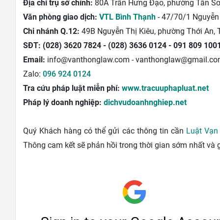
Địa chỉ trụ sở chính:
80A Trần Hưng Đạo, phường Tân Sơ
Văn phòng giao dịch:
VTL Bình Thạnh
- 47/70/1 Nguyễn
Chi nhánh Q.12:
49B Nguyễn Thị Kiêu, phường Thới An,
SĐT:
(028) 3620 7824 - (028) 3636 0124 - 091 809 100
Email:
info@vanthonglaw.com - vanthonglaw@gmail.c
Zalo:
096 924 0124
Tra cứu pháp luật miễn phí:
www.tracuuphapluat.net
Pháp lý doanh nghiệp:
dichvudoanhnghiep.net
Quý Khách hàng có thể gửi các thông tin cần
Luật Vạn
Thông cam kết sẽ phản hồi trong thời gian sớm nhất và 