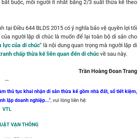
bắt buộc, mỗi người ít nhất bằng 2/3 suất thừa kế theo
ịnh tại Điều 644 BLDS 2015 có ý nghĩa bảo vệ quyền lợi tối
 của người lập di chúc là muốn để lại toàn bộ di sản cho
u lực của di chúc"
là nội dung quan trọng mà người lập di
tranh chấp thừa kế liên quan đến di chúc
về sau này.
Trần Hoàng Đoan Trang
---
àm thủ tục khai nhận di sản thừa kế gồm nhà đất, sổ tiết kiệm,
nh lập doanh nghiệp...
"
, vui lòng liên hệ:
VTL
LUẬT VẠN THÔNG