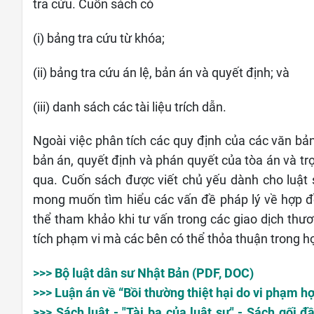
tra cứu. Cuốn sách có
(i) bảng tra cứu từ khóa;
(ii) bảng tra cứu án lệ, bản án và quyết định; và
(iii) danh sách các tài liệu trích dẫn.
Ngoài việc phân tích các quy định của các văn bản
bản án, quyết định và phán quyết của tòa án và tr
qua. Cuốn sách được viết chủ yếu dành cho luật s
mong muốn tìm hiểu các vấn đề pháp lý về hợp đồ
thể tham khảo khi tư vấn trong các giao dịch thư
tích phạm vi mà các bên có thể thỏa thuận trong h
>>> Bộ luật dân sư Nhật Bản (PDF, DOC)
>>> Luận án về “Bồi thường thiệt hại do vi phạm h
>>> Sách luật - "Tài ba của luật sư" - Sách gối