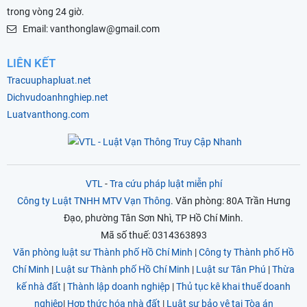
trong vòng 24 giờ.
Email: vanthonglaw@gmail.com
LIÊN KẾT
Tracuuphapluat.net
Dichvudoanhnghiep.net
Luatvanthong.com
VTL
-
Tra cứu pháp luật miễn phí
Công ty Luật TNHH MTV Vạn Thông
. Văn phòng: 80A Trần Hưng
Đạo, phường Tân Sơn Nhì, TP Hồ Chí Minh.
Mã số thuế: 0314363893
Văn phòng luật sư Thành phố Hồ Chí Minh
|
Công ty Thành phố Hồ
Chí Minh
|
Luật sư Thành phố Hồ Chí Minh
|
Luật sư Tân Phú
|
Thừa
kế nhà đất
|
Thành lập doanh nghiệp
|
Thủ tục kê khai thuế doanh
nghiệp
|
Hợp thức hóa nhà đất
|
Luật sư bảo vệ tại Tòa án