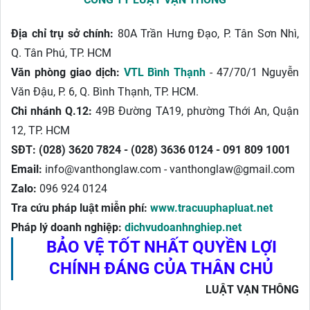
Địa chỉ trụ sở chính:
80A Trần Hưng Đạo, P. Tân Sơn Nhì,
Q. Tân Phú, TP. HCM
Văn phòng giao dịch:
VTL Bình Thạnh
- 47/70/1 Nguyễn
Văn Đậu, P. 6, Q. Bình Thạnh, TP. HCM.
Chi nhánh Q.12:
49B Đường TA19, phường Thới An, Quận
12, TP. HCM
SĐT:
(028) 3620 7824 - (028) 3636 0124 - 091 809 1001
Email:
info@vanthonglaw.com - vanthonglaw@gmail.com
Zalo:
096 924 0124
Tra cứu pháp luật miễn phí:
www.tracuuphapluat.net
Pháp lý doanh nghiệp:
dichvudoanhnghiep.net
BẢO VỆ TỐT NHẤT QUYỀN LỢI
CHÍNH ĐÁNG CỦA THÂN CHỦ
LUẬT VẠN THÔNG